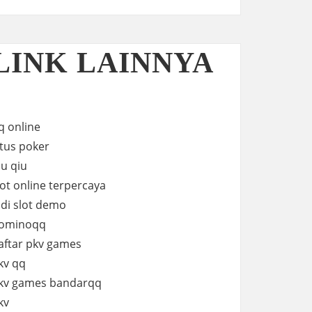
LINK LAINNYA
q online
itus poker
iu qiu
lot online terpercaya
udi slot demo
ominoqq
aftar pkv games
kv qq
kv games bandarqq
kv