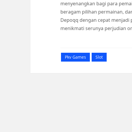
menyenangkan bagi para pema
beragam pilihan permainan, da
Depoqq dengan cepat menjadi p
menikmati serunya perjudian on
Pkv Games
Slot