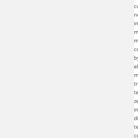
c
n
i
m
m
c
b
e
m
t
t
z
i
d
t
c