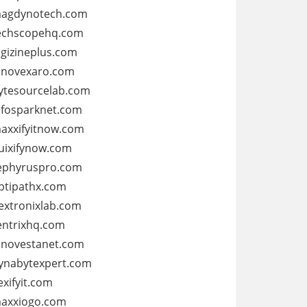
agdynotech.com
echscopehq.com
igizineplus.com
nnovexaro.com
ytesourcelab.com
nfosparknet.com
axxifyitnow.com
uixifynow.com
ephyruspro.com
ptipathx.com
extronixlab.com
entrixhq.com
nnovestanet.com
ynabytexpert.com
lexifyit.com
axxiogo.com