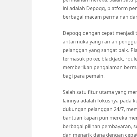
ini adalah Depoqq, platform p
berbagai macam permainan dan 
Depoqq dengan cepat menjadi te
antarmuka yang ramah penggun
pelanggan yang sangat baik. P
termasuk poker, blackjack, roul
memberikan pengalaman berm
bagi para pemain.
Salah satu fitur utama yang m
lainnya adalah fokusnya pada 
dukungan pelanggan 24/7, mem
bantuan kapan pun mereka mem
berbagai pilihan pembayaran,
dan menarik dana dengan cepa