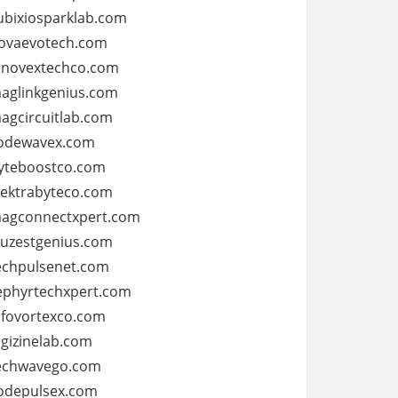
ubixiosparklab.com
ovaevotech.com
nnovextechco.com
aglinkgenius.com
agcircuitlab.com
odewavex.com
yteboostco.com
lektrabyteco.com
agconnectxpert.com
ruzestgenius.com
echpulsenet.com
ephyrtechxpert.com
nfovortexco.com
igizinelab.com
echwavego.com
odepulsex.com