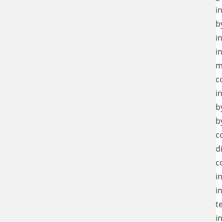
i
b
i
i
m
c
i
b
b
c
d
c
i
i
t
i