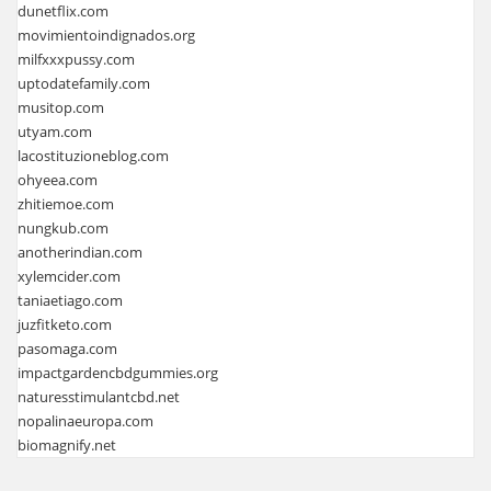
dunetflix.com
movimientoindignados.org
milfxxxpussy.com
uptodatefamily.com
musitop.com
utyam.com
lacostituzioneblog.com
ohyeea.com
zhitiemoe.com
nungkub.com
anotherindian.com
xylemcider.com
taniaetiago.com
juzfitketo.com
pasomaga.com
impactgardencbdgummies.org
naturesstimulantcbd.net
nopalinaeuropa.com
biomagnify.net