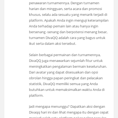
penawaran turnamennya. Dengan turnamen
harian dan mingguan, serta acara dan promosi
khusus, selalu ada sesuatu yang menarik terjadi di
platform. Apakah Anda ingin menguji keterampilan
Anda terhadap pemain lain atau hanya ingin
bersenang -senang dan berpotensi menang besar,
turnamen DivaQQ adalah cara yang bagus untuk
ikut serta dalam aksi tersebut.
Selain berbagai permainan dan turnamennya,
DivaQQ juga menawarkan sejumlah fitur untuk
meningkatkan pengalaman bermain keseluruhan.
Dari avatar yang dapat disesuaikan dan opsi
obrolan hingga papan peringkat dan pelacakan
statistik, DivaQQ memiliki semua yang Anda
butuhkan untuk memaksimalkan waktu Anda di
platform.
Jadi mengapa menunggu? Dapatkan aksi dengan
Divaqq hari ini dan lihat mengapa itu dengan cepat