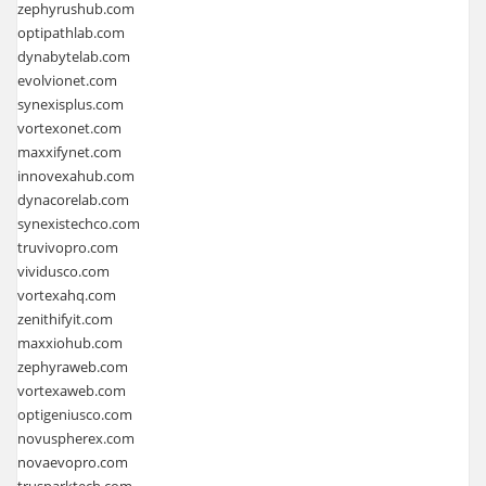
zephyrushub.com
optipathlab.com
dynabytelab.com
evolvionet.com
synexisplus.com
vortexonet.com
maxxifynet.com
innovexahub.com
dynacorelab.com
synexistechco.com
truvivopro.com
vividusco.com
vortexahq.com
zenithifyit.com
maxxiohub.com
zephyraweb.com
vortexaweb.com
optigeniusco.com
novuspherex.com
novaevopro.com
trusparktech.com