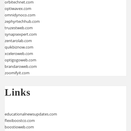
orbitechnet.com
optiwavex.com
omnidynoco.com
zephyrtechhub.com
truzestweb.com
synapsexpert.com
zentarolab.com
quikbiznow.com
xceleroweb.com
optigogoweb.com
brandaroweb.com
zoomifyit.com
Links
educationalnewsupdates.com
flexiboostco.com
boostioweb.com