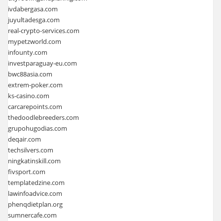
ivdabergasa.com
juyultadesga.com
real-crypto-services.com
mypetzworld.com
infounty.com
investparaguay-eu.com
bwc88asia.com
extrem-poker.com
ks-casino.com
carcarepoints.com
thedoodlebreeders.com
grupohugodias.com
deqair.com
techsilvers.com
ningkatinskill.com
fivsport.com
templatedzine.com
lawinfoadvice.com
phenqdietplan.org
sumnercafe.com