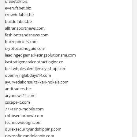
ufabetok.biz
everufabet.biz
crowdufabet.biz
buildufabet.biz
alltransportnews.com
fashiontrandsnews.com
bbcreporters.com
cryptocasinoguid.com
leadingedgemarketingsolutionsmi.com
kastratigeneralcontractinginc.co
bestwholesalenfljerseysshop.com
openlivinglabdays14.com
ayurvedakonsultti-kari-nokela.com
antitraders.biz
aryanews24.com
xscape-it.com
777azino-mobile.com
cobbseniorbowl.com
technowdesign.com
durexsecurityandshipping.com
cityroofingandplannig.com