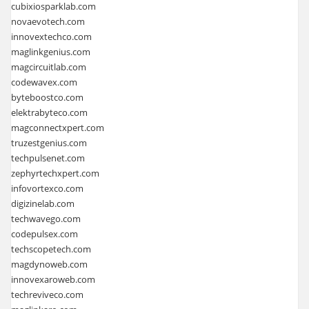
cubixiosparklab.com
novaevotech.com
innovextechco.com
maglinkgenius.com
magcircuitlab.com
codewavex.com
byteboostco.com
elektrabyteco.com
magconnectxpert.com
truzestgenius.com
techpulsenet.com
zephyrtechxpert.com
infovortexco.com
digizinelab.com
techwavego.com
codepulsex.com
techscopetech.com
magdynoweb.com
innovexaroweb.com
techreviveco.com