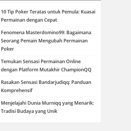
10 Tip Poker Teratas untuk Pemula: Kuasai
Permainan dengan Cepat
Fenomena Masterdomino99: Bagaimana
Seorang Pemain Mengubah Permainan
Poker
Temukan Sensasi Permainan Online
dengan Platform Mutakhir ChampionQQ
Rasakan Sensasi Bandarjudiqq: Panduan
Komprehensif
Menjelajahi Dunia Murniqq yang Menarik:
Tradisi Budaya yang Unik