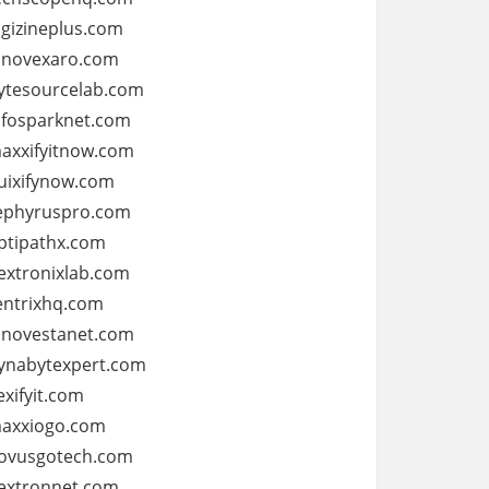
igizineplus.com
nnovexaro.com
ytesourcelab.com
nfosparknet.com
axxifyitnow.com
uixifynow.com
ephyruspro.com
ptipathx.com
extronixlab.com
entrixhq.com
nnovestanet.com
ynabytexpert.com
lexifyit.com
axxiogo.com
ovusgotech.com
extronnet.com