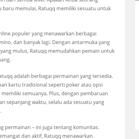
u baru memulai, Ratuqq memiliki sesuatu untuk
nline populer yang menawarkan berbagai
mino, dan banyak lagi. Dengan antarmuka yang
 yang mulus, Ratuqq memudahkan pemain untuk
nang.
Ratuqq adalah berbagai permainan yang tersedia.
n kartu tradisional seperti poker atau opsi
 memiliki semuanya. Plus, dengan pembaruan
n sepanjang waktu, selalu ada sesuatu yang
.
g permainan – ini juga tentang komunitas.
emangat dan aktif, Ratuqq menawarkan