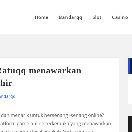
Home
Bandarqq
Slot
Casino
 Ratuqq menawarkan
hir
andarqq
 dan menarik untuk bersenang -senang online?
q, platform game online terkemuka yang menawarkan
in dari semua level. Apakah Anda seorang