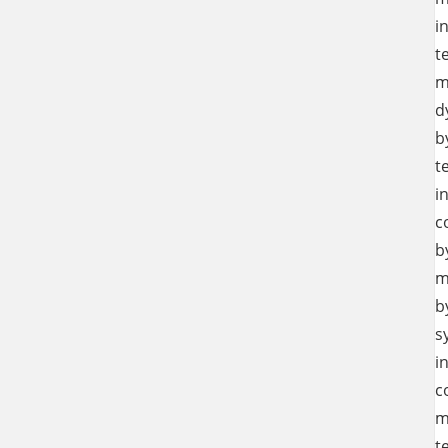
i
t
m
d
b
t
i
c
b
m
b
s
i
c
m
t