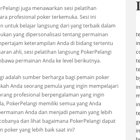
erPelangi juga menawarkan sesi pelatihan
ra profesional poker terkemuka. Sesi ini
untuk belajar langsung dari yang terbaik dalam
ukan yang dipersonalisasi tentang permainan
t
pertajam keterampilan Anda di bidang tertentu
i
ran ahli, sesi pelatihan langsung PokerPelangi
c
mbawa permainan Anda ke level berikutnya.
t
t
ngi adalah sumber berharga bagi pemain poker
b
pakah Anda seorang pemula yang ingin mempelajari
i
orang profesional berpengalaman yang ingin
m
, PokerPelangi memiliki semua yang Anda
i
ermainan Anda dan menjadi pemain yang lebih
t
cobanya dan lihat bagaimana PokerPelangi dapat
g
oker yang lebih baik saat ini?
i
b