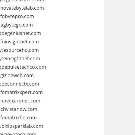
nnovatebytelab.com
nfobytepro.com
agbytego.com
odegeniusnet.com
nfoinsightnet.com
ytesourcehq.com
yteinsightnet.com
odepulsetechco.com
igizineweb.com
odeconnectx.com
nfomatrixxpert.com
nnovexaronet.com
echvistanow.com
nfomatrixhq.com
ubixiosparklab.com
ovaevotech.com