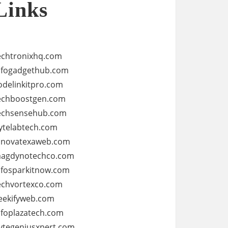
Links
echtronixhq.com
nfogadgethub.com
odelinkitpro.com
echboostgen.com
echsensehub.com
ytelabtech.com
nnovatexaweb.com
agdynotechco.com
nfosparkitnow.com
echvortexco.com
eekifyweb.com
nfoplazatech.com
ytegeniusxpert.com