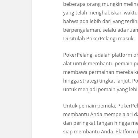
beberapa orang mungkin meliha
yang telah menghabiskan waktu
bahwa ada lebih dari yang terli
berpengalaman, selalu ada rua
Di situlah PokerPelangi masuk.
PokerPelangi adalah platform 
alat untuk membantu pemain p
membawa permainan mereka ke 
hingga strategi tingkat lanjut,
untuk menjadi pemain yang lebih
Untuk pemain pemula, PokerPe
membantu Anda mempelajari da
dan peringkat tangan hingga mem
siap membantu Anda. Platform 