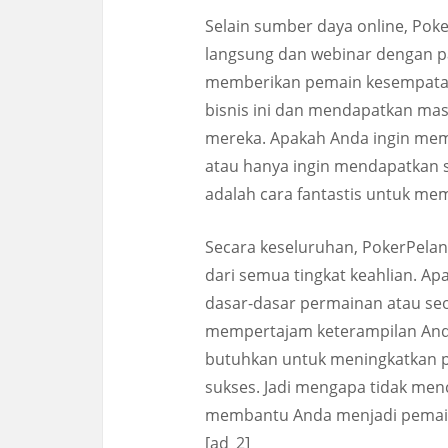
Selain sumber daya online, Pok
langsung dan webinar dengan pa
memberikan pemain kesempatan 
bisnis ini dan mendapatkan mas
mereka. Apakah Anda ingin mem
atau hanya ingin mendapatkan sa
adalah cara fantastis untuk me
Secara keseluruhan, PokerPela
dari semua tingkat keahlian. A
dasar-dasar permainan atau se
mempertajam keterampilan Anda
butuhkan untuk meningkatkan p
sukses. Jadi mengapa tidak men
membantu Anda menjadi pemain p
[ad_2]