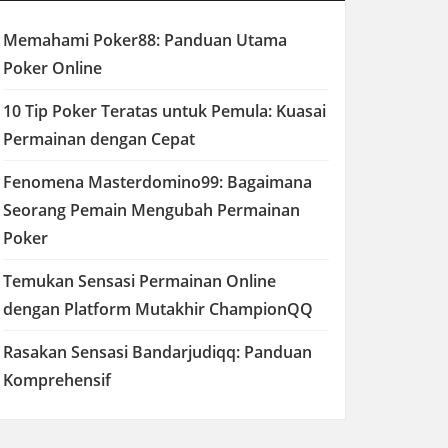
Memahami Poker88: Panduan Utama
Poker Online
10 Tip Poker Teratas untuk Pemula: Kuasai
Permainan dengan Cepat
Fenomena Masterdomino99: Bagaimana
Seorang Pemain Mengubah Permainan
Poker
Temukan Sensasi Permainan Online
dengan Platform Mutakhir ChampionQQ
Rasakan Sensasi Bandarjudiqq: Panduan
Komprehensif