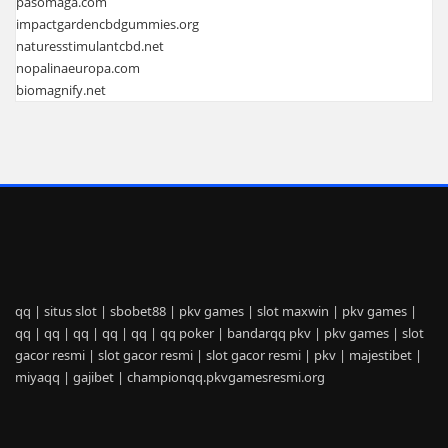
pasomaga.com
impactgardencbdgummies.org
naturesstimulantcbd.net
nopalinaeuropa.com
biomagnify.net
qq
|
situs slot
|
sbobet88
|
pkv games
|
slot maxwin
|
pkv games
|
qq
|
qq
|
qq
|
qq
|
qq
|
qq poker
|
bandarqq pkv
|
pkv games
|
slot
gacor resmi
|
slot gacor resmi
|
slot gacor resmi
|
pkv
|
majestibet
|
miyaqq
|
gajibet
|
championqq.pkvgamesresmi.org