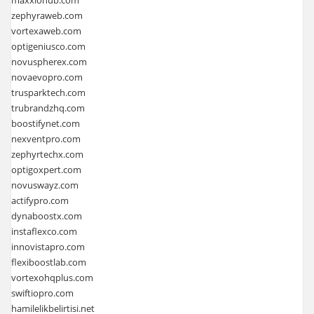
zephyraweb.com
vortexaweb.com
optigeniusco.com
novuspherex.com
novaevopro.com
trusparktech.com
trubrandzhq.com
boostifynet.com
nexventpro.com
zephyrtechx.com
optigoxpert.com
novuswayz.com
actifypro.com
dynaboostx.com
instaflexco.com
innovistapro.com
flexiboostlab.com
vortexohqplus.com
swiftiopro.com
hamilelikbelirtisi.net