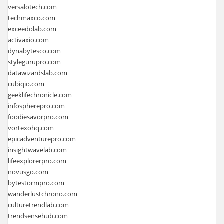
versalotech.com
techmaxco.com
exceedolab.com
activaxio.com
dynabytesco.com
stylegurupro.com
datawizardslab.com
cubiqio.com
geeklifechronicle.com
infospherepro.com
foodiesavorpro.com
vortexohq.com
epicadventurepro.com
insightwavelab.com
lifeexplorerpro.com
novusgo.com
bytestormpro.com
wanderlustchrono.com
culturetrendlab.com
trendsensehub.com