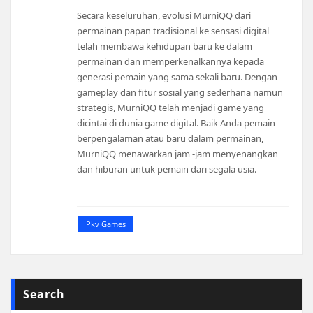
Secara keseluruhan, evolusi MurniQQ dari
permainan papan tradisional ke sensasi digital
telah membawa kehidupan baru ke dalam
permainan dan memperkenalkannya kepada
generasi pemain yang sama sekali baru. Dengan
gameplay dan fitur sosial yang sederhana namun
strategis, MurniQQ telah menjadi game yang
dicintai di dunia game digital. Baik Anda pemain
berpengalaman atau baru dalam permainan,
MurniQQ menawarkan jam -jam menyenangkan
dan hiburan untuk pemain dari segala usia.
Pkv Games
Search