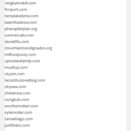
ningkatinskill.com
fivsport.com
templatedzine.com
lawinfoadvice.com
phenqdietplan.org
sumnercafe.com
dunetflix.com
movimientoindignados.org
milfxxxpussy.com
uptodatefamily.com
musitop.com
utyam.com
lacostituzioneblog.com
ohyeea.com
zhitiemoe.com
nungkub.com
anotherindian.com
xylemcider.com
taniaetiago.com
juzfitketo.com