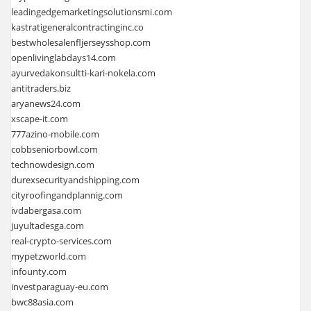
leadingedgemarketingsolutionsmi.com
kastratigeneralcontractinginc.co
bestwholesalenfljerseysshop.com
openlivinglabdays14.com
ayurvedakonsultti-kari-nokela.com
antitraders.biz
aryanews24.com
xscape-it.com
777azino-mobile.com
cobbseniorbowl.com
technowdesign.com
durexsecurityandshipping.com
cityroofingandplannig.com
ivdabergasa.com
juyultadesga.com
real-crypto-services.com
mypetzworld.com
infounty.com
investparaguay-eu.com
bwc88asia.com