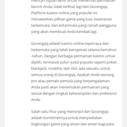
mencari tujuan akhir untuk menikmati permainan
favorit Anda, tidak terlihat lagi dari Gocengqq.
Platform kasino online yang populer ini
menawarkan pilihan game yang luas, keamanan
terkemuka, dan antarmuka yang ramah pengguna
yang akan membuat Anda kembali lagi.
Gocengqq adalah kasino online tepercaya dan
terkemuka yang telah beroperasi selama bertahun
-tahun. Dengan berbagai permainan kasino untuk
dipilih, termasuk judul -judul populer seperti poker,
blackjack, roulette, dan slot, ada sesuatu untuk
semua orang di Gocengqq. Apakah Anda seorang
pro atau pemain pemula yang berpengalaman,
Anda pasti akan menemukan permainan yang
sesuai dengan tingkat keterampilan dan preferensi
Anda.
Salah satu fitur yang menonjol dari Gocengqq
adalah komitmennya untuk menyediakan
lingkungan game yang aman dan aman bagi para