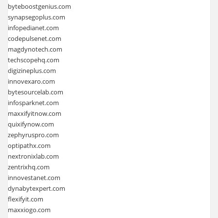
byteboostgenius.com
synapsegoplus.com
infopedianet.com
codepulsenet.com
magdynotech.com
techscopehq.com
digizineplus.com
innovexaro.com
bytesourcelab.com
infosparknet.com
maxxifyitnow.com
quixifynow.com
zephyruspro.com
optipathx.com
nextronixlab.com
zentrixhq.com
innovestanet.com
dynabytexpert.com
flexifyit.com
maxxiogo.com