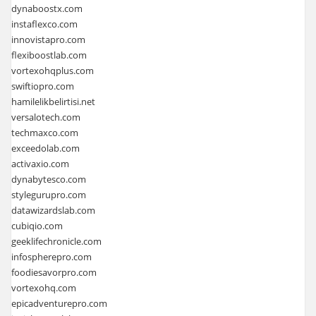
dynaboostx.com
instaflexco.com
innovistapro.com
flexiboostlab.com
vortexohqplus.com
swiftiopro.com
hamilelikbelirtisi.net
versalotech.com
techmaxco.com
exceedolab.com
activaxio.com
dynabytesco.com
stylegurupro.com
datawizardslab.com
cubiqio.com
geeklifechronicle.com
infospherepro.com
foodiesavorpro.com
vortexohq.com
epicadventurepro.com