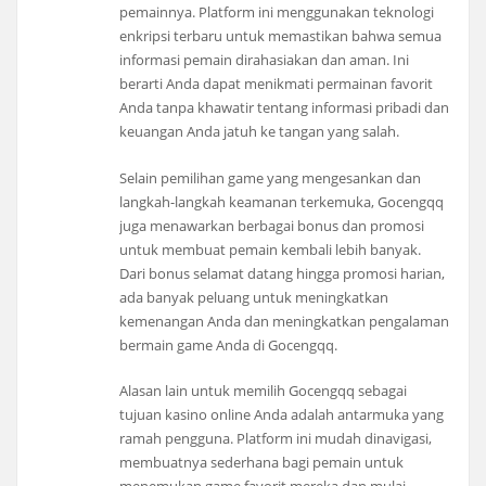
pemainnya. Platform ini menggunakan teknologi
enkripsi terbaru untuk memastikan bahwa semua
informasi pemain dirahasiakan dan aman. Ini
berarti Anda dapat menikmati permainan favorit
Anda tanpa khawatir tentang informasi pribadi dan
keuangan Anda jatuh ke tangan yang salah.
Selain pemilihan game yang mengesankan dan
langkah-langkah keamanan terkemuka, Gocengqq
juga menawarkan berbagai bonus dan promosi
untuk membuat pemain kembali lebih banyak.
Dari bonus selamat datang hingga promosi harian,
ada banyak peluang untuk meningkatkan
kemenangan Anda dan meningkatkan pengalaman
bermain game Anda di Gocengqq.
Alasan lain untuk memilih Gocengqq sebagai
tujuan kasino online Anda adalah antarmuka yang
ramah pengguna. Platform ini mudah dinavigasi,
membuatnya sederhana bagi pemain untuk