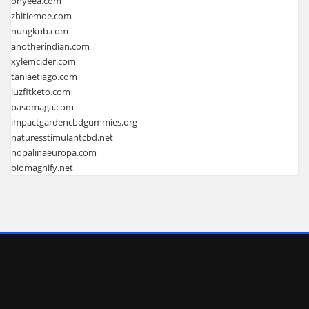
ohyeea.com
zhitiemoe.com
nungkub.com
anotherindian.com
xylemcider.com
taniaetiago.com
juzfitketo.com
pasomaga.com
impactgardencbdgummies.org
naturesstimulantcbd.net
nopalinaeuropa.com
biomagnify.net