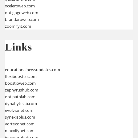
xceleroweb.com
optigogoweb.com
brandaroweb.com
zoomifyit.com
Links
educationalnewsupdates.com
flexiboostco.com
boostioweb.com
zephyrushub.com
optipathlab.com
dynabytelab.com
evolvionet.com
synexisplus.com
vortexonet.com
maxxifynet.com
innovexahub.com