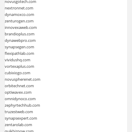
novusgotech.com
nextronnet.com
dynamoxco.com
zenturogen.com
innovexaweb.com
brandioplus.com
dynawebpro.com
synapsegen.com
flexipathlab.com
vividushq.com
vortexaplus.com
cubixiogo.com
novuspherenet.com
orbitechnet.com
optiwavex.com
omnidynoco.com
zephyrtechhub.com
truzestweb.com
synapsexpert.com
zentarolab.com
quikbiznow.com