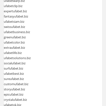
ufabetwarp.biz
ufabetclip.biz
expertufabet.biz
fantasyufabet.biz
ufabetsiam.biz
swissufabet.biz
ufabetbusiness.biz
greenufabet.biz
ufabetcolor.biz
extraufabet.biz
ufabetlife.biz
ufabetsolutions.biz
socialufabet.biz
surfufabet.biz
ufabetbest.biz
sureufabet.biz
customufabet.biz
storyufabet.biz
epicufabet.biz
crystalufabet.biz
ufabetok.biz