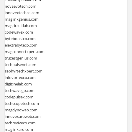
novaevotech.com
innovextechco.com
maglinkgenius.com
magcircuitlab.com
codewavex.com
byteboostco.com
elektrabyteco.com
magconnectxpert.com
truzestgenius.com
techpulsenet.com
zephyrtechxpert.com
infovortexco.com
digizinelab.com
techwavego.com
codepulsex.com
techscopetech.com
magdynoweb.com
innovexaroweb.com
techreviveco.com
maglinkaro.com