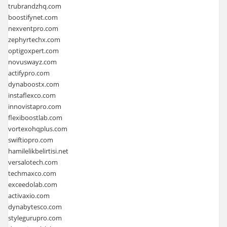
trubrandzhq.com
boostifynet.com
nexventpro.com
zephyrtechx.com
optigoxpert.com
novuswayz.com
actifypro.com
dynaboostx.com
instaflexco.com
innovistapro.com
flexiboostlab.com
vortexohqplus.com
swiftiopro.com
hamilelikbelirtisi.net
versalotech.com
techmaxco.com
exceedolab.com
activaxio.com
dynabytesco.com
stylegurupro.com