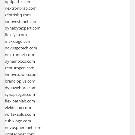
optipathx.com
nextronixlab.com
zentrixhq.com
innovestanet.com
dynabytexpert.com
flexifyit.com
maxxiogo.com
novusgotech.com
nextronnet.com
dynamoxco.com
zenturogen.com
innovexaweb.com
brandioplus.com
dynawebpro.com
synapsegen.com
flexipathlab.com
vividushq.com
vortexaplus.com
cubixiogo.com
novuspherenet.com
orbitechnet.com