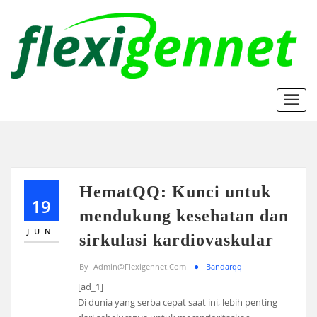
Skip
to
content
HematQQ: Kunci untuk
19
mendukung kesehatan dan
JUN
sirkulasi kardiovaskular
By
Admin@flexigennet.com
Bandarqq
[ad_1]
Di dunia yang serba cepat saat ini, lebih penting