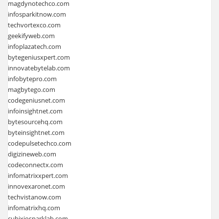
magdynotechco.com
infosparkitnow.com
techvortexco.com
geekifyweb.com
infoplazatech.com
bytegeniusxpert.com
innovatebytelab.com
infobytepro.com
magbytego.com
codegeniusnet.com
infoinsightnet.com
bytesourcehq.com
byteinsightnet.com
codepulsetechco.com
digizineweb.com
codeconnectx.com
infomatrixxpert.com
innovexaronet.com
techvistanow.com
infomatrixhq.com
cubixiosparklab.com