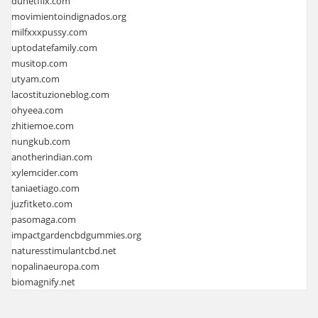
dunetflix.com
movimientoindignados.org
milfxxxpussy.com
uptodatefamily.com
musitop.com
utyam.com
lacostituzioneblog.com
ohyeea.com
zhitiemoe.com
nungkub.com
anotherindian.com
xylemcider.com
taniaetiago.com
juzfitketo.com
pasomaga.com
impactgardencbdgummies.org
naturesstimulantcbd.net
nopalinaeuropa.com
biomagnify.net