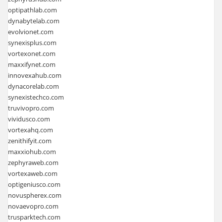
optipathlab.com
dynabytelab.com
evolvionet.com
synexisplus.com
vortexonet.com
maxxifynet.com
innovexahub.com
dynacorelab.com
synexistechco.com
truvivopro.com
vividusco.com
vortexahq.com
zenithifyit.com
maxxiohub.com
zephyraweb.com
vortexaweb.com
optigeniusco.com
novuspherex.com
novaevopro.com
trusparktech.com