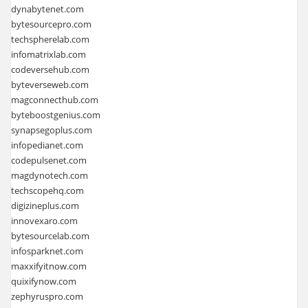
dynabytenet.com
bytesourcepro.com
techspherelab.com
infomatrixlab.com
codeversehub.com
byteverseweb.com
magconnecthub.com
byteboostgenius.com
synapsegoplus.com
infopedianet.com
codepulsenet.com
magdynotech.com
techscopehq.com
digizineplus.com
innovexaro.com
bytesourcelab.com
infosparknet.com
maxxifyitnow.com
quixifynow.com
zephyruspro.com