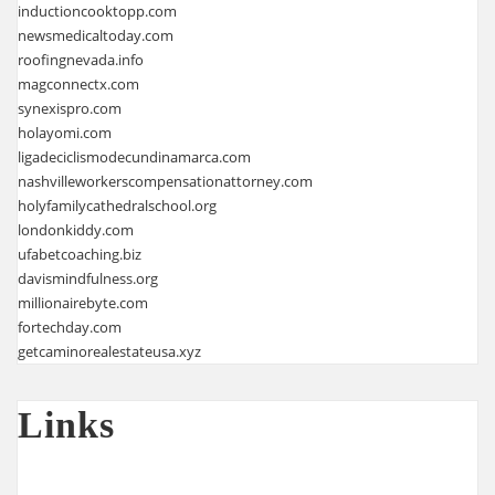
inductioncooktopp.com
newsmedicaltoday.com
roofingnevada.info
magconnectx.com
synexispro.com
holayomi.com
ligadeciclismodecundinamarca.com
nashvilleworkerscompensationattorney.com
holyfamilycathedralschool.org
londonkiddy.com
ufabetcoaching.biz
davismindfulness.org
millionairebyte.com
fortechday.com
getcaminorealestateusa.xyz
Links