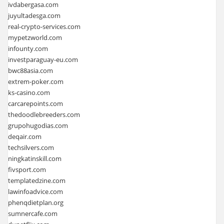
ivdabergasa.com
juyultadesga.com
real-crypto-services.com
mypetzworld.com
infounty.com
investparaguay-eu.com
bwc88asia.com
extrem-poker.com
ks-casino.com
carcarepoints.com
thedoodlebreeders.com
grupohugodias.com
deqair.com
techsilvers.com
ningkatinskill.com
fivsport.com
templatedzine.com
lawinfoadvice.com
phenqdietplan.org
sumnercafe.com