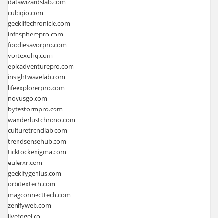
datawizardslab.com
cubiqio.com
geeklifechronicle.com
infospherepro.com
foodiesavorpro.com
vortexohq.com
epicadventurepro.com
insightwavelab.com
lifeexplorerpro.com
novusgo.com
bytestormpro.com
wanderlustchrono.com
culturetrendlab.com
trendsensehub.com
ticktockenigma.com
eulerxr.com
geekifygenius.com
orbitextech.com
magconnecttech.com
zenifyweb.com
livetogel.co