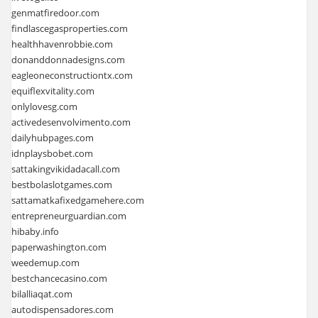
genmatfiredoor.com
findlascegasproperties.com
healthhavenrobbie.com
donanddonnadesigns.com
eagleoneconstructiontx.com
equiflexvitality.com
onlylovesg.com
activedesenvolvimento.com
dailyhubpages.com
idnplaysbobet.com
sattakingvikidadacall.com
bestbolaslotgames.com
sattamatkafixedgamehere.com
entrepreneurguardian.com
hibaby.info
paperwashington.com
weedemup.com
bestchancecasino.com
bilalliaqat.com
autodispensadores.com