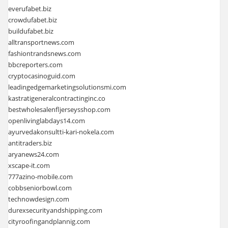
everufabet.biz
crowdufabet.biz
buildufabet.biz
alltransportnews.com
fashiontrandsnews.com
bbcreporters.com
cryptocasinoguid.com
leadingedgemarketingsolutionsmi.com
kastratigeneralcontractinginc.co
bestwholesalenfljerseysshop.com
openlivinglabdays14.com
ayurvedakonsultti-kari-nokela.com
antitraders.biz
aryanews24.com
xscape-it.com
777azino-mobile.com
cobbseniorbowl.com
technowdesign.com
durexsecurityandshipping.com
cityroofingandplannig.com