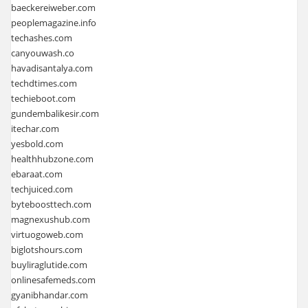
baeckereiweber.com
peoplemagazine.info
techashes.com
canyouwash.co
havadisantalya.com
techdtimes.com
techieboot.com
gundembalikesir.com
itechar.com
yesbold.com
healthhubzone.com
ebaraat.com
techjuiced.com
byteboosttech.com
magnexushub.com
virtuogoweb.com
biglotshours.com
buyliraglutide.com
onlinesafemeds.com
gyanibhandar.com