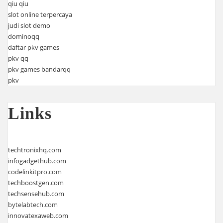
qiu qiu
slot online terpercaya
judi slot demo
dominoqq
daftar pkv games
pkv qq
pkv games bandarqq
pkv
Links
techtronixhq.com
infogadgethub.com
codelinkitpro.com
techboostgen.com
techsensehub.com
bytelabtech.com
innovatexaweb.com