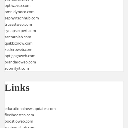
optiwavex.com
omnidynoco.com
zephyrtechhub.com
truzestweb.com
synapsexpert.com
zentarolab.com
quikbiznow.com
xceleroweb.com
optigogoweb.com
brandaroweb.com
zoomifyit.com
Links
educationalnewsupdates.com
flexiboostco.com
boostioweb.com
zephyrushub.com