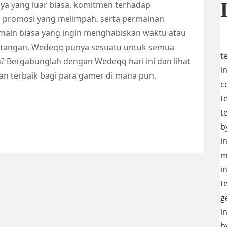
a yang luar biasa, komitmen terhadap
n promosi yang melimpah, serta permainan
pemain biasa yang ingin menghabiskan waktu atau
antangan, Wedeqq punya sesuatu untuk semua
t
 Bergabunglah dengan Wedeqq hari ini dan lihat
i
han terbaik bagi para gamer di mana pun.
c
t
t
b
i
m
i
t
g
i
b