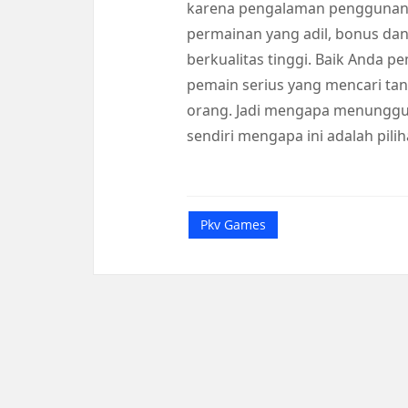
karena pengalaman penggunany
permainan yang adil, bonus da
berkualitas tinggi. Baik Anda 
pemain serius yang mencari t
orang. Jadi mengapa menunggu?
sendiri mengapa ini adalah pili
Pkv Games