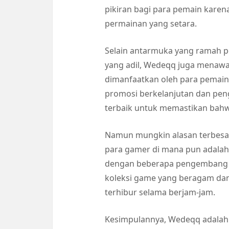
pikiran bagi para pemain kare
permainan yang setara.
Selain antarmuka yang ramah 
yang adil, Wedeqq juga menaw
dimanfaatkan oleh para pemain
promosi berkelanjutan dan pen
terbaik untuk memastikan bahw
Namun mungkin alasan terbesa
para gamer di mana pun adalah 
dengan beberapa pengembang 
koleksi game yang beragam da
terhibur selama berjam-jam.
Kesimpulannya, Wedeqq adalah 