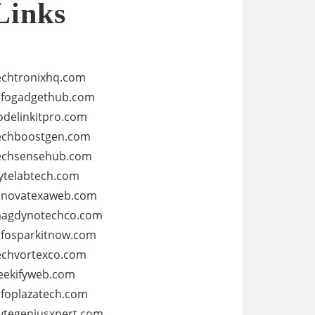
Links
echtronixhq.com
nfogadgethub.com
odelinkitpro.com
echboostgen.com
echsensehub.com
ytelabtech.com
nnovatexaweb.com
agdynotechco.com
nfosparkitnow.com
echvortexco.com
eekifyweb.com
nfoplazatech.com
ytegeniusxpert.com