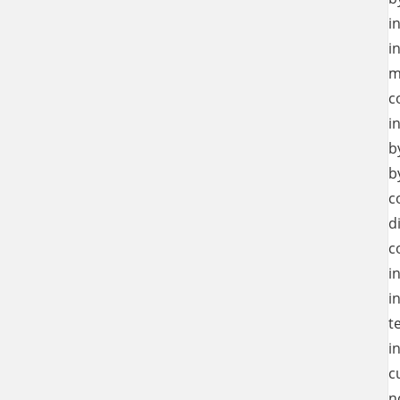
i
i
m
c
i
b
b
c
d
c
i
i
t
i
c
n