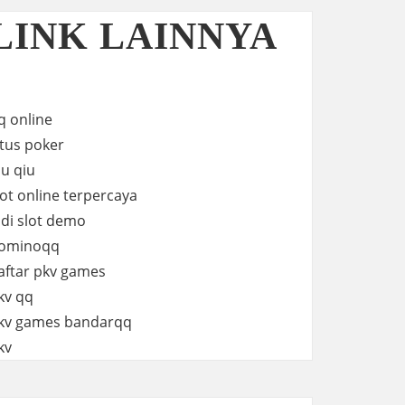
LINK LAINNYA
q online
itus poker
iu qiu
lot online terpercaya
udi slot demo
ominoqq
aftar pkv games
kv qq
kv games bandarqq
kv