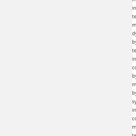
i
t
m
d
b
t
i
c
b
m
b
s
i
c
m
t