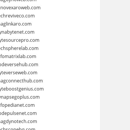
nnovexaroweb.com
echreviveco.com
aglinkaro.com
ynabytenet.com
ytesourcepro.com
echspherelab.com
nfomatrixlab.com
odeversehub.com
yteverseweb.com
agconnecthub.com
yteboostgenius.com
ynapsegoplus.com
nfopedianet.com
odepulsenet.com
agdynotech.com
echscopehq.com