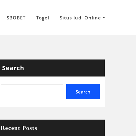
SBOBET
Togel
Situs Judi Online
Search
Search
Recent Posts