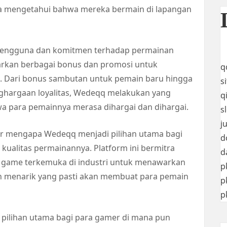
na mengetahui bahwa mereka bermain di lapangan
pengguna dan komitmen terhadap permainan
arkan berbagai bonus dan promosi untuk
q
. Dari bonus sambutan untuk pemain baru hingga
s
ghargaan loyalitas, Wedeqq melakukan yang
q
a para pemainnya merasa dihargai dan dihargai.
s
j
r mengapa Wedeqq menjadi pilihan utama bagi
d
kualitas permainannya. Platform ini bermitra
d
game terkemuka di industri untuk menawarkan
p
n menarik yang pasti akan membuat para pemain
p
p
pilihan utama bagi para gamer di mana pun