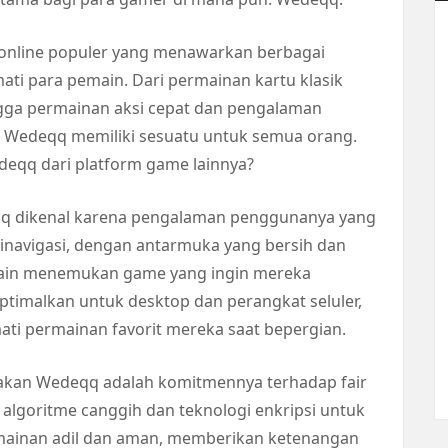
online populer yang menawarkan berbagai
ti para pemain. Dari permainan kartu klasik
ngga permainan aksi cepat dan pengalaman
 Wedeqq memiliki sesuatu untuk semua orang.
eqq dari platform game lainnya?
qq dikenal karena pengalaman penggunanya yang
 dinavigasi, dengan antarmuka yang bersih dan
ain menemukan game yang ingin mereka
optimalkan untuk desktop dan perangkat seluler,
ti permainan favorit mereka saat bepergian.
akan Wedeqq adalah komitmennya terhadap fair
 algoritme canggih dan teknologi enkripsi untuk
ainan adil dan aman, memberikan ketenangan