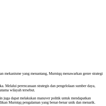
f dan mekanisme yang menantang, Murniqq menawarkan genre strategi
a. Melalui perencanaan strategis dan pengelolaan sumber daya,
utama wilayah tersebut.
ain juga dapat melakukan manuver politik untuk mendapatkan
njadikan Murniqq pengalaman yang benar-benar unik dan menarik.