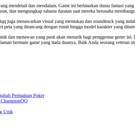
ang mendetail dan mendalam. Game ini berlatarkan dunia fantasi yan
karun, dan mengungkap rahasia daratan saat mereka berusaha membangu
niqq juga menawarkan visual yang memukau dan soundtrack yang in
 dari peta yang dirancang dengan rumit hingga model karakter yang dita
r unik dan menawan yang pasti akan menarik bagi penggemar genre in
man bermain game yang tiada duanya. Baik Anda seorang veteran stra
ubah Permainan Poker
ir ChampionQQ
ng Unik