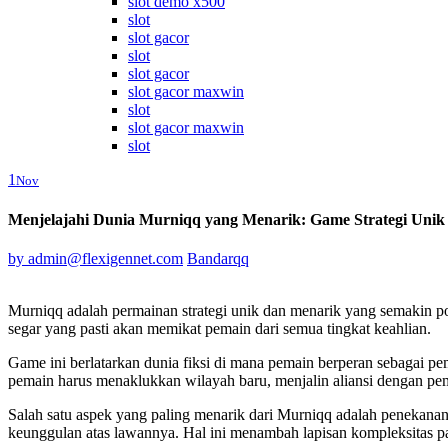
slot demo x500
slot
slot gacor
slot
slot gacor
slot gacor maxwin
slot
slot gacor maxwin
slot
1
Nov
Menjelajahi Dunia Murniqq yang Menarik: Game Strategi Unik
by
admin@flexigennet.com
Bandarqq
Murniqq adalah permainan strategi unik dan menarik yang semakin p
segar yang pasti akan memikat pemain dari semua tingkat keahlian.
Game ini berlatarkan dunia fiksi di mana pemain berperan sebagai 
pemain harus menaklukkan wilayah baru, menjalin aliansi dengan pema
Salah satu aspek yang paling menarik dari Murniqq adalah penekanan
keunggulan atas lawannya. Hal ini menambah lapisan kompleksitas pad