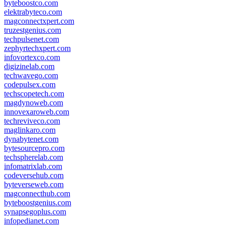
byteboostco.com
elektrabyteco.com
magconnectxpert.com
truzestgenius.com
techpulsenet.com
zephyrtechxpert.com
infovortexco.com
digizinelab.com
techwavego.com
codepulsex.com
techscopetech.com
magdynoweb.com
innovexaroweb.com
techreviveco.com
maglinkaro.com
dynabytenet.com
bytesourcepro.com
techspherelab.com
infomatrixlab.com
codeversehub.com
byteverseweb.com
magconnecthub.com
byteboostgenius.com
synapsegoplus.com
infopedianet.com