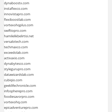
dynaboostx.com
instaflexco.com
innovistapro.com
flexiboostlab.com
vortexohqplus.com
swiftiopro.com
hamilelikbelirtisi.net
versalotech.com
techmaxco.com
exceedolab.com
activaxio.com
dynabytesco.com
stylegurupro.com
datawizardslab.com
cubiqio.com
geeklifechronicle.com
infospherepro.com
foodiesavorpro.com
vortexohq.com
epicadventurepro.com