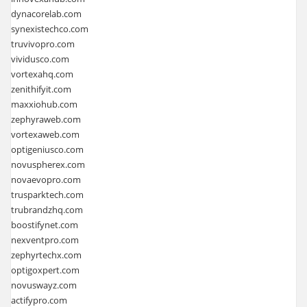
dynacorelab.com
synexistechco.com
truvivopro.com
vividusco.com
vortexahq.com
zenithifyit.com
maxxiohub.com
zephyraweb.com
vortexaweb.com
optigeniusco.com
novuspherex.com
novaevopro.com
trusparktech.com
trubrandzhq.com
boostifynet.com
nexventpro.com
zephyrtechx.com
optigoxpert.com
novuswayz.com
actifypro.com