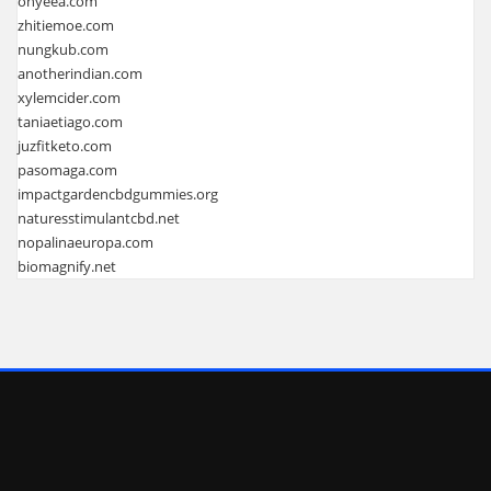
ohyeea.com
zhitiemoe.com
nungkub.com
anotherindian.com
xylemcider.com
taniaetiago.com
juzfitketo.com
pasomaga.com
impactgardencbdgummies.org
naturesstimulantcbd.net
nopalinaeuropa.com
biomagnify.net