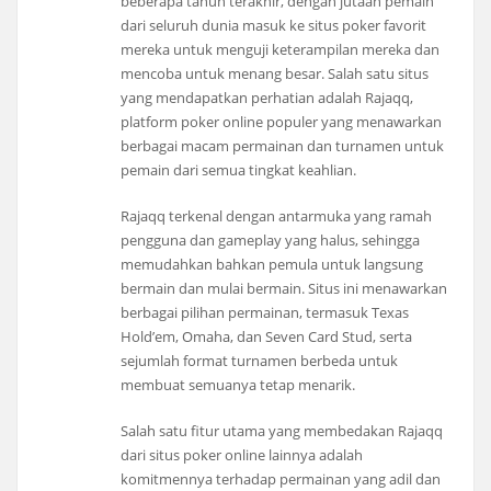
beberapa tahun terakhir, dengan jutaan pemain
dari seluruh dunia masuk ke situs poker favorit
mereka untuk menguji keterampilan mereka dan
mencoba untuk menang besar. Salah satu situs
yang mendapatkan perhatian adalah Rajaqq,
platform poker online populer yang menawarkan
berbagai macam permainan dan turnamen untuk
pemain dari semua tingkat keahlian.
Rajaqq terkenal dengan antarmuka yang ramah
pengguna dan gameplay yang halus, sehingga
memudahkan bahkan pemula untuk langsung
bermain dan mulai bermain. Situs ini menawarkan
berbagai pilihan permainan, termasuk Texas
Hold’em, Omaha, dan Seven Card Stud, serta
sejumlah format turnamen berbeda untuk
membuat semuanya tetap menarik.
Salah satu fitur utama yang membedakan Rajaqq
dari situs poker online lainnya adalah
komitmennya terhadap permainan yang adil dan