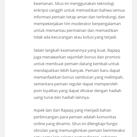
keamanan. Situs ini menggunakan teknologi
enkripsi canggih untuk memastikan bahwa semua
informasi pemain tetap aman dan terlindungi, dan
mempekerjakan tim moderator berpengalaman
untuk memantau permainan dan memastikan
tidak ada kecurangan atau kolusi yang terjadi.
Selain langkah keamanannya yang kuat, Rajaqq
juga menawarkan sejumlah bonus dan promosi
untuk membuat pemain datang kembali untuk
mendapatkan lebih banyak. Pemain baru dapat
memanfaatkan bonus sambutan yang melimpah,
sementara pemain reguler dapat memperoleh
poin loyalitas yang dapat ditukar dengan hadiah
uang tunai dan hadiah lainnya.
Aspek lain dari Rajaqq yang menjadi bahan
perbincangan para pemain adalah komunitas
online yang dinamis. Situs ini dilengkapi fungsi
obrolan yang memungkinkan pemain berinteraksi