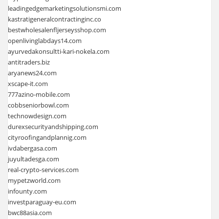
leadingedgemarketingsolutionsmi.com
kastratigeneralcontractinginc.co
bestwholesalenfljerseysshop.com
openlivinglabdays14.com
ayurvedakonsultti-kari-nokela.com
antitraders.biz
aryanews24.com
xscape-it.com
777azino-mobile.com
cobbseniorbowl.com
technowdesign.com
durexsecurityandshipping.com
cityroofingandplannig.com
ivdabergasa.com
juyultadesga.com
real-crypto-services.com
mypetzworld.com
infounty.com
investparaguay-eu.com
bwc88asia.com