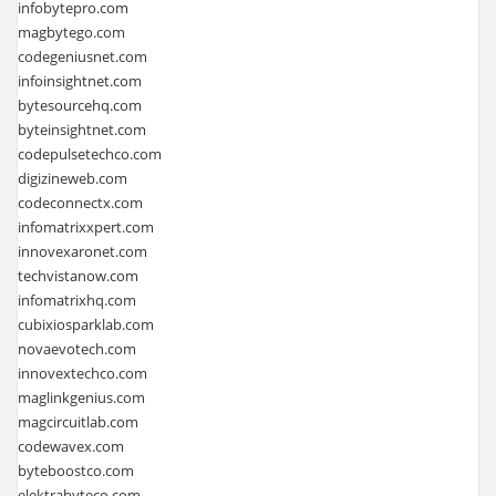
infobytepro.com
magbytego.com
codegeniusnet.com
infoinsightnet.com
bytesourcehq.com
byteinsightnet.com
codepulsetechco.com
digizineweb.com
codeconnectx.com
infomatrixxpert.com
innovexaronet.com
techvistanow.com
infomatrixhq.com
cubixiosparklab.com
novaevotech.com
innovextechco.com
maglinkgenius.com
magcircuitlab.com
codewavex.com
byteboostco.com
elektrabyteco.com