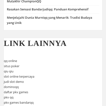
Mutakhir ChampionQQ
Rasakan Sensasi Bandarjudiqq: Panduan Komprehensif
Menjelajahi Dunia Murniqq yang Menarik: Tradisi Budaya
yang Unik
LINK LAINNYA
qq online
situs poker
qiu qiu
slot online terpercaya
judi slot demo
dominoqq
daftar pkv games
pkv qq
pkv games bandarqq