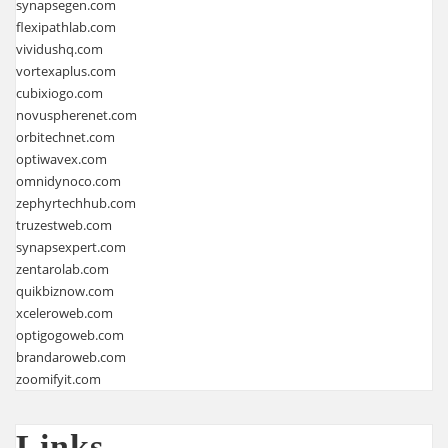
synapsegen.com
flexipathlab.com
vividushq.com
vortexaplus.com
cubixiogo.com
novuspherenet.com
orbitechnet.com
optiwavex.com
omnidynoco.com
zephyrtechhub.com
truzestweb.com
synapsexpert.com
zentarolab.com
quikbiznow.com
xceleroweb.com
optigogoweb.com
brandaroweb.com
zoomifyit.com
Links