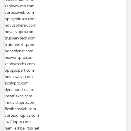
zephyraweb.com
vortexaweb.com
optigeniusco.com
novuspherex.com
novaevopro.com
trusparktech.com
trubrandzhq.com
boostifynet.com
nexventpro.com
zephyrtechx.com
optigoxpert.com
novuswayz.com
actifypro.com
dynaboostx.com
instaflexco.com
innovistapro.com
flexiboostlab.com
vortexohqplus.com
swiftiopro.com
hamilelikbelirtisi.net