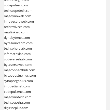
codepulsex.com
techscopetech.com
magdynoweb.com
innovexaroweb.com
techreviveco.com
maglinkaro.com
dynabytenet.com
bytesourcepro.com
techspherelab.com
infomatrixlab.com
codeversehub.com
byteverseweb.com
magconnecthub.com
byteboostgenius.com
synapsegoplus.com
infopedianet.com
codepulsenet.com
magdynotech.com
techscopehq.com
digizineplus.com