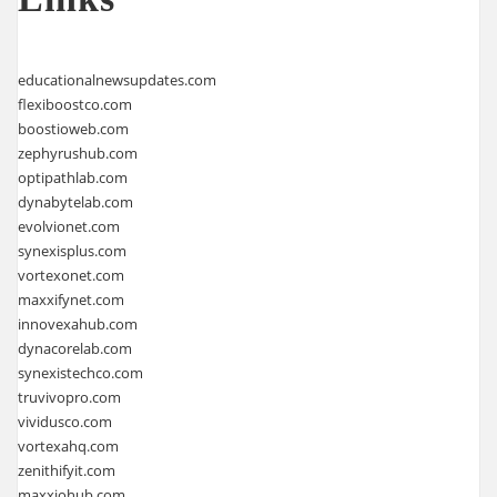
educationalnewsupdates.com
flexiboostco.com
boostioweb.com
zephyrushub.com
optipathlab.com
dynabytelab.com
evolvionet.com
synexisplus.com
vortexonet.com
maxxifynet.com
innovexahub.com
dynacorelab.com
synexistechco.com
truvivopro.com
vividusco.com
vortexahq.com
zenithifyit.com
maxxiohub.com