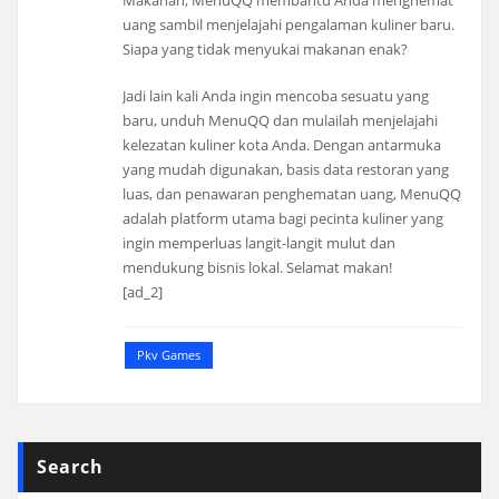
Makanan, MenuQQ membantu Anda menghemat
uang sambil menjelajahi pengalaman kuliner baru.
Siapa yang tidak menyukai makanan enak?
Jadi lain kali Anda ingin mencoba sesuatu yang
baru, unduh MenuQQ dan mulailah menjelajahi
kelezatan kuliner kota Anda. Dengan antarmuka
yang mudah digunakan, basis data restoran yang
luas, dan penawaran penghematan uang, MenuQQ
adalah platform utama bagi pecinta kuliner yang
ingin memperluas langit-langit mulut dan
mendukung bisnis lokal. Selamat makan!
[ad_2]
Pkv Games
Search