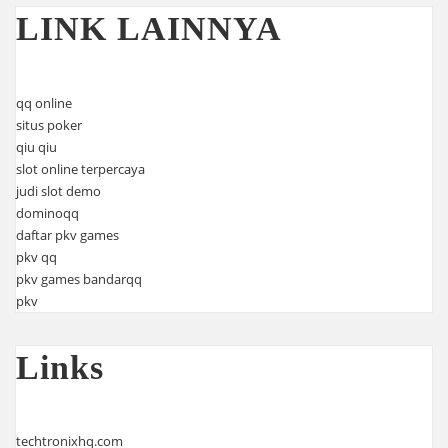
LINK LAINNYA
qq online
situs poker
qiu qiu
slot online terpercaya
judi slot demo
dominoqq
daftar pkv games
pkv qq
pkv games bandarqq
pkv
Links
techtronixhq.com