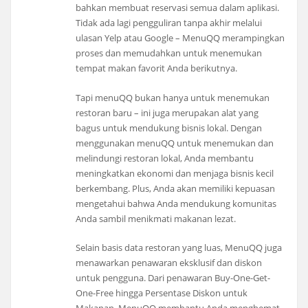
bahkan membuat reservasi semua dalam aplikasi.
Tidak ada lagi pengguliran tanpa akhir melalui
ulasan Yelp atau Google – MenuQQ merampingkan
proses dan memudahkan untuk menemukan
tempat makan favorit Anda berikutnya.
Tapi menuQQ bukan hanya untuk menemukan
restoran baru – ini juga merupakan alat yang
bagus untuk mendukung bisnis lokal. Dengan
menggunakan menuQQ untuk menemukan dan
melindungi restoran lokal, Anda membantu
meningkatkan ekonomi dan menjaga bisnis kecil
berkembang. Plus, Anda akan memiliki kepuasan
mengetahui bahwa Anda mendukung komunitas
Anda sambil menikmati makanan lezat.
Selain basis data restoran yang luas, MenuQQ juga
menawarkan penawaran eksklusif dan diskon
untuk pengguna. Dari penawaran Buy-One-Get-
One-Free hingga Persentase Diskon untuk