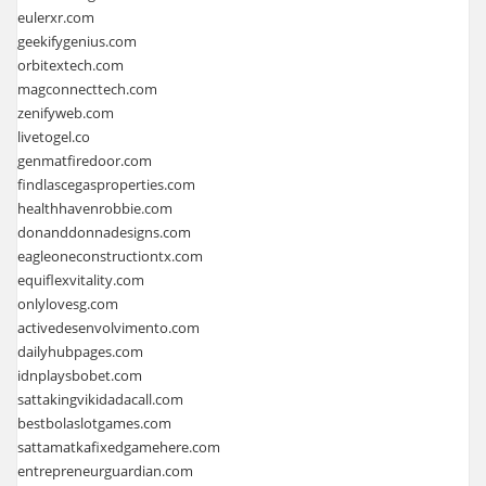
eulerxr.com
geekifygenius.com
orbitextech.com
magconnecttech.com
zenifyweb.com
livetogel.co
genmatfiredoor.com
findlascegasproperties.com
healthhavenrobbie.com
donanddonnadesigns.com
eagleoneconstructiontx.com
equiflexvitality.com
onlylovesg.com
activedesenvolvimento.com
dailyhubpages.com
idnplaysbobet.com
sattakingvikidadacall.com
bestbolaslotgames.com
sattamatkafixedgamehere.com
entrepreneurguardian.com