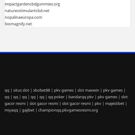
impactgardencbdgummies.org
naturesstimulantcbd.net
nopalinaeuropa.com
biomagnify.net
qq
|
situs slot
|
sbobet88
|
pkv games
|
slot maxwin
|
pkv games
|
qq
|
qq
|
qq
|
qq
|
qq
|
qq poker
|
bandarqq pkv
|
pkv games
|
slot
gacor resmi
|
slot gacor resmi
|
slot gacor resmi
|
pkv
|
majestibet
|
miyaqq
|
gajibet
|
championqq.pkvgamesresmi.org