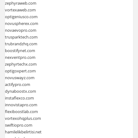
zephyraweb.com
vortexaweb.com
optigeniusco.com
novuspherex.com
novaevopro.com
trusparktech.com
trubrandzhq.com
boostifynet.com
nexventpro.com
zephyrtechx.com
optigoxpert.com
novuswayz.com
actifypro.com
dynaboostx.com
instaflexco.com
innovistapro.com
flexiboostlab.com
vortexohqplus.com
swiftiopro.com
hamilelikbelirtisi.net