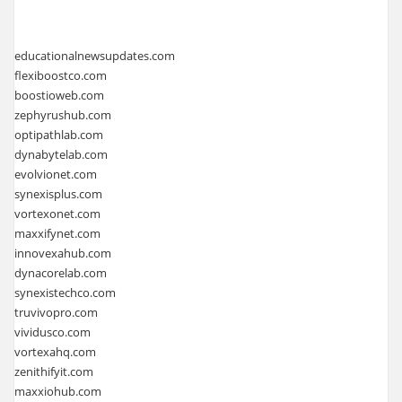
educationalnewsupdates.com
flexiboostco.com
boostioweb.com
zephyrushub.com
optipathlab.com
dynabytelab.com
evolvionet.com
synexisplus.com
vortexonet.com
maxxifynet.com
innovexahub.com
dynacorelab.com
synexistechco.com
truvivopro.com
vividusco.com
vortexahq.com
zenithifyit.com
maxxiohub.com