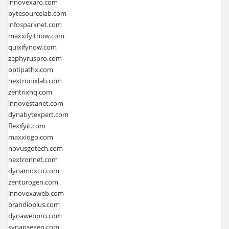
innovexaro.com
bytesourcelab.com
infosparknet.com
maxxifyitnow.com
quixifynow.com
zephyruspro.com
optipathx.com
nextronixlab.com
zentrixhq.com
innovestanet.com
dynabytexpert.com
flexifyit.com
maxxiogo.com
novusgotech.com
nextronnet.com
dynamoxco.com
zenturogen.com
innovexaweb.com
brandioplus.com
dynawebpro.com
synapsegen.com