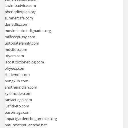
lawinfoadvice.com
phenqdietplan.org
sumnercafe.com
dunetflix.com
movimientoindignados.org
milfxxxpussy.com
uptodatefamily.com
musitop.com
utyam.com
lacostituzioneblog.com
ohyeea.com
zhitiemoe.com
nungkub.com
anotherindian.com
xylemcider.com
taniaetiago.com
juzfitketo.com
pasomaga.com
impactgardencbdgummies.org
naturesstimulantcbd.net