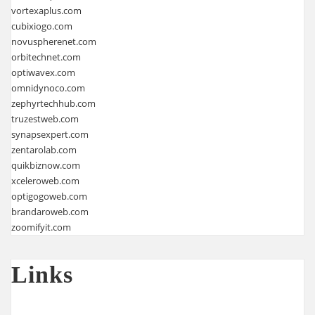
vortexaplus.com
cubixiogo.com
novuspherenet.com
orbitechnet.com
optiwavex.com
omnidynoco.com
zephyrtechhub.com
truzestweb.com
synapsexpert.com
zentarolab.com
quikbiznow.com
xceleroweb.com
optigogoweb.com
brandaroweb.com
zoomifyit.com
Links