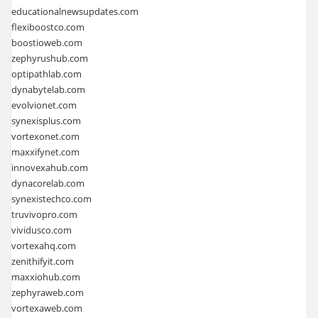
educationalnewsupdates.com
flexiboostco.com
boostioweb.com
zephyrushub.com
optipathlab.com
dynabytelab.com
evolvionet.com
synexisplus.com
vortexonet.com
maxxifynet.com
innovexahub.com
dynacorelab.com
synexistechco.com
truvivopro.com
vividusco.com
vortexahq.com
zenithifyit.com
maxxiohub.com
zephyraweb.com
vortexaweb.com