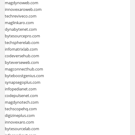
magdynoweb.com
innovexaroweb.com
techreviveco.com
maglinkaro.com
dynabytenet.com
bytesourcepro.com
techspherelab.com
infomatrixlab.com
codeversehub.com
byteverseweb.com
magconnecthub.com
byteboostgenius.com
synapsegoplus.com
infopedianet.com
codepulsenet.com
magdynotech.com
techscopehq.com
digizineplus.com
innovexaro.com
bytesourcelab.com