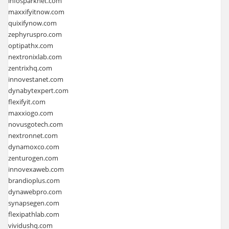
infosparknet.com
maxxifyitnow.com
quixifynow.com
zephyruspro.com
optipathx.com
nextronixlab.com
zentrixhq.com
innovestanet.com
dynabytexpert.com
flexifyit.com
maxxiogo.com
novusgotech.com
nextronnet.com
dynamoxco.com
zenturogen.com
innovexaweb.com
brandioplus.com
dynawebpro.com
synapsegen.com
flexipathlab.com
vividushq.com