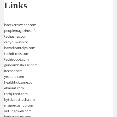
Links
baeckereiweber.com
peoplemagazine.info
techashes.com
canyouwash.co
havadisantalya.com
techdtimes.com
techieboot.com
gundembalikesir.com
itechar.com
yesbold.com
healthhubzone.com
ebaraat.com
techjuiced.com
byteboosttech.com
magnexushub.com
virtuogoweb.com
biglotshours.com