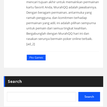
mencari tujuan akhir untuk memainkan permainan
kartu favorit Anda, MurahQQ adalah jawabannya.
Dengan beragam permainan, antarmuka yang
ramah pengguna, dan komitmen terhadap
permainan yang adil, ini adalah pilihan sempurna
untuk pemain dari semua tingkat keahlian.
Bergabunglah dengan MurahQQ hari ini dan
rasakan serunya bermain poker online terbaik.
[ad_2]
Pkv Games
Search
Search