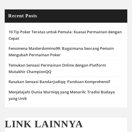
Recent Posts
10 Tip Poker Teratas untuk Pemula: Kuasai Permainan dengan
Cepat
Fenomena Masterdomino99: Bagaimana Seorang Pemain
Mengubah Permainan Poker
Temukan Sensasi Permainan Online dengan Platform
Mutakhir ChampionQQ
Rasakan Sensasi Bandarjudiqq: Panduan Komprehensif
Menjelajahi Dunia Murniqq yang Menarik: Tradisi Budaya
yang Unik
LINK LAINNYA