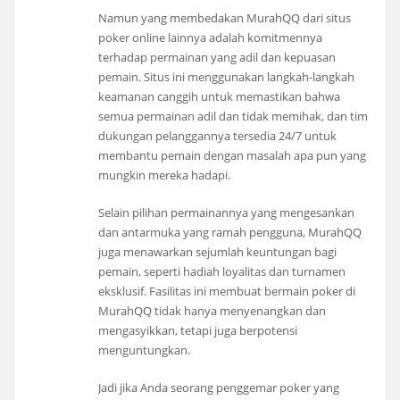
Namun yang membedakan MurahQQ dari situs
poker online lainnya adalah komitmennya
terhadap permainan yang adil dan kepuasan
pemain. Situs ini menggunakan langkah-langkah
keamanan canggih untuk memastikan bahwa
semua permainan adil dan tidak memihak, dan tim
dukungan pelanggannya tersedia 24/7 untuk
membantu pemain dengan masalah apa pun yang
mungkin mereka hadapi.
Selain pilihan permainannya yang mengesankan
dan antarmuka yang ramah pengguna, MurahQQ
juga menawarkan sejumlah keuntungan bagi
pemain, seperti hadiah loyalitas dan turnamen
eksklusif. Fasilitas ini membuat bermain poker di
MurahQQ tidak hanya menyenangkan dan
mengasyikkan, tetapi juga berpotensi
menguntungkan.
Jadi jika Anda seorang penggemar poker yang