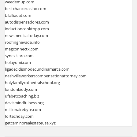
weedemup.com
bestchancecasino.com
bilalliaqat.com
autodispensadores.com
inductioncooktopp.com
newsmedicaltoday.com
roofingnevada.info
magconnectx.com
synexispro.com
holayomi.com
ligadeciclismodecundinamarca.com
nashvilleworkerscompensationattorney.com
holyfamilycathedralschool.org
londonkiddy.com
ufabetcoaching.biz
davismindfulness.org
millionairebyte.com
fortechday.com
getcaminorealestateusa.xyz