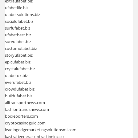
extraufabet.biz
ufabetlife.biz
ufabetsolutions.biz
socialufabet.biz
surfufabet.biz
ufabetbest.biz
sureufabet.biz
customufabet.biz
storyufabet.biz
epicufabet.biz
crystalufabet.biz
ufabetok.biz
everufabet.biz
crowdufabet.biz
buildufabet.biz
alltransportnews.com
fashiontrandsnews.com
bbcreporters.com
cryptocasinoguid.com
leadingedgemarketingsolutionsmi.com
kastratigeneralcontractinginc.co