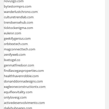
novusgo.com
bytestormpro.com
wanderlustchrono.com
culturetrendlab.com
trendsensehub.com
ticktockenigma.com
eulerxr.com
geekifygenius.com
orbitextech.com
magconnecttech.com
zenifyweb.com
livetogel.co
genmatfiredoor.com
findlascegasproperties.com
healthhavenrobbie.com
donanddonnadesigns.com
eagleoneconstructiontx.com
equiflexvitality.com
onlylovesg.com
activedesenvolvimento.com
dailyhubpages.com