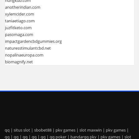
nungkub.com
anotherindian.com
xylemcider.com
taniaetiago.com
juzfitketo.com
pasomaga.com
impactgardencbdgummies.org
naturesstimulantcbd.net
nopalinaeuropa.com
biomagnify.net
qq
|
situs slot
|
sbobet88
|
pkv games
|
slot maxwin
|
pkv games
|
qq
|
qq
|
qq
|
qq
|
qq
|
qq poker
|
bandarqq pkv
|
pkv games
|
slot