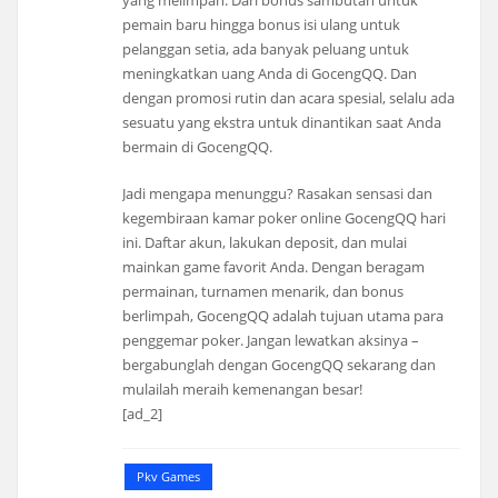
yang melimpah. Dari bonus sambutan untuk
pemain baru hingga bonus isi ulang untuk
pelanggan setia, ada banyak peluang untuk
meningkatkan uang Anda di GocengQQ. Dan
dengan promosi rutin dan acara spesial, selalu ada
sesuatu yang ekstra untuk dinantikan saat Anda
bermain di GocengQQ.
Jadi mengapa menunggu? Rasakan sensasi dan
kegembiraan kamar poker online GocengQQ hari
ini. Daftar akun, lakukan deposit, dan mulai
mainkan game favorit Anda. Dengan beragam
permainan, turnamen menarik, dan bonus
berlimpah, GocengQQ adalah tujuan utama para
penggemar poker. Jangan lewatkan aksinya –
bergabunglah dengan GocengQQ sekarang dan
mulailah meraih kemenangan besar!
[ad_2]
Pkv Games