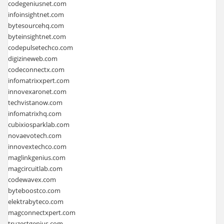
codegeniusnet.com
infoinsightnet.com
bytesourcehq.com
byteinsightnet.com
codepulsetechco.com
digizineweb.com
codeconnectx.com
infomatrixxpert.com
innovexaronet.com
techvistanow.com
infomatrixhq.com
cubixiosparklab.com
novaevotech.com
innovextechco.com
maglinkgenius.com
magcircuitlab.com
codewavex.com
byteboostco.com
elektrabyteco.com
magconnectxpert.com
truzestgenius.com