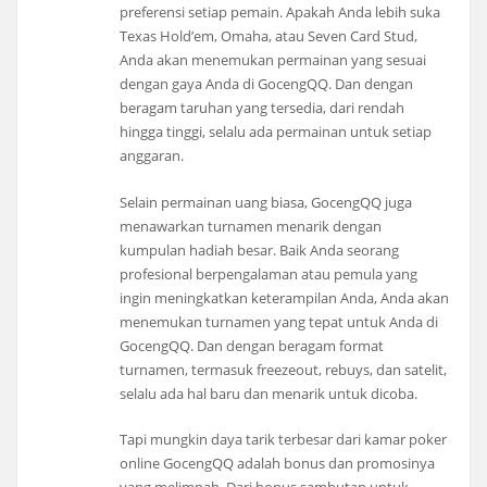
preferensi setiap pemain. Apakah Anda lebih suka
Texas Hold’em, Omaha, atau Seven Card Stud,
Anda akan menemukan permainan yang sesuai
dengan gaya Anda di GocengQQ. Dan dengan
beragam taruhan yang tersedia, dari rendah
hingga tinggi, selalu ada permainan untuk setiap
anggaran.
Selain permainan uang biasa, GocengQQ juga
menawarkan turnamen menarik dengan
kumpulan hadiah besar. Baik Anda seorang
profesional berpengalaman atau pemula yang
ingin meningkatkan keterampilan Anda, Anda akan
menemukan turnamen yang tepat untuk Anda di
GocengQQ. Dan dengan beragam format
turnamen, termasuk freezeout, rebuys, dan satelit,
selalu ada hal baru dan menarik untuk dicoba.
Tapi mungkin daya tarik terbesar dari kamar poker
online GocengQQ adalah bonus dan promosinya