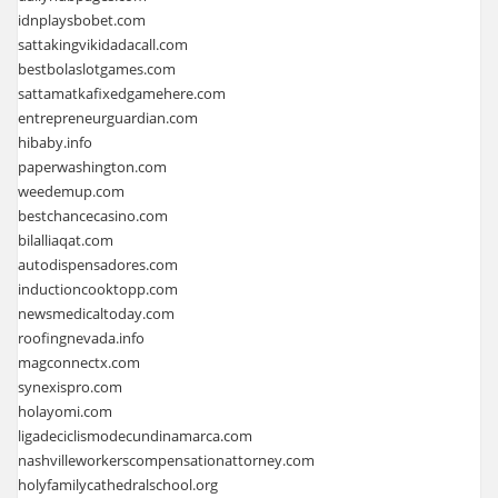
idnplaysbobet.com
sattakingvikidadacall.com
bestbolaslotgames.com
sattamatkafixedgamehere.com
entrepreneurguardian.com
hibaby.info
paperwashington.com
weedemup.com
bestchancecasino.com
bilalliaqat.com
autodispensadores.com
inductioncooktopp.com
newsmedicaltoday.com
roofingnevada.info
magconnectx.com
synexispro.com
holayomi.com
ligadeciclismodecundinamarca.com
nashvilleworkerscompensationattorney.com
holyfamilycathedralschool.org