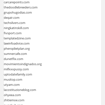
carcarepoints.com
thedoodlebreeders.com
grupohugodias.com
deqair.com
techsilvers.com
ningkatinskill.com
fivsport.com
templatedzine.com
lawinfoadvice.com
phenqdietplan.org
sumnercafe.com
dunetflix.com
movimientoindignados.org
milfxxxpussy.com
uptodatefamily.com
musitop.com
utyam.com
lacostituzioneblog.com
ohyeea.com
zhitiemoe.com