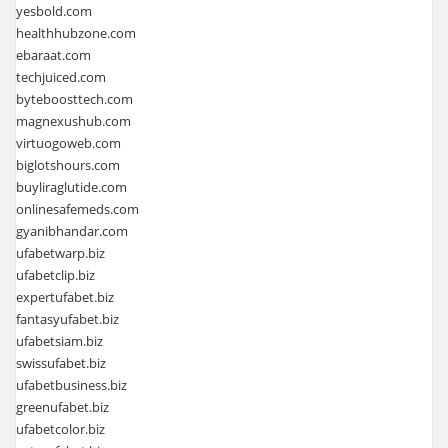
yesbold.com
healthhubzone.com
ebaraat.com
techjuiced.com
byteboosttech.com
magnexushub.com
virtuogoweb.com
biglotshours.com
buyliraglutide.com
onlinesafemeds.com
gyanibhandar.com
ufabetwarp.biz
ufabetclip.biz
expertufabet.biz
fantasyufabet.biz
ufabetsiam.biz
swissufabet.biz
ufabetbusiness.biz
greenufabet.biz
ufabetcolor.biz