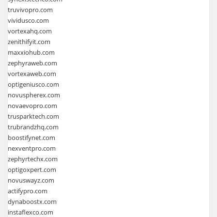
truvivopro.com
vividusco.com
vortexahq.com
zenithifyit.com
maxxiohub.com
zephyraweb.com
vortexaweb.com
optigeniusco.com
novuspherex.com
novaevopro.com
trusparktech.com
trubrandzhq.com
boostifynet.com
nexventpro.com
zephyrtechx.com
optigoxpert.com
novuswayz.com
actifypro.com
dynaboostx.com
instaflexco.com