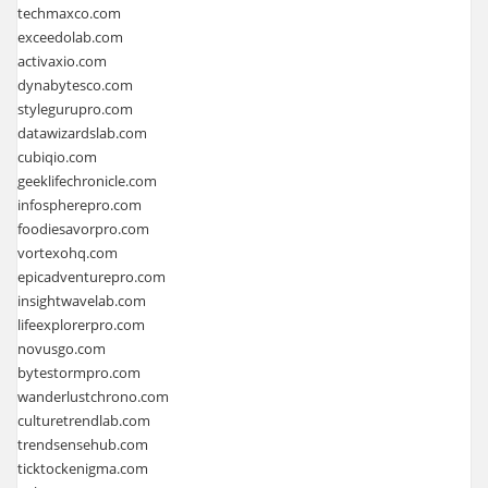
techmaxco.com
exceedolab.com
activaxio.com
dynabytesco.com
stylegurupro.com
datawizardslab.com
cubiqio.com
geeklifechronicle.com
infospherepro.com
foodiesavorpro.com
vortexohq.com
epicadventurepro.com
insightwavelab.com
lifeexplorerpro.com
novusgo.com
bytestormpro.com
wanderlustchrono.com
culturetrendlab.com
trendsensehub.com
ticktockenigma.com