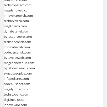
techscopetech.com
magdynoweb.com
innovexaroweb.com
techreviveco.com
maglinkaro.com
dynabytenet.com
bytesourcepro.com
techspherelab.com
infomatrixlab.com
codeversehub.com
byteverseweb.com
magconnecthub.com
byteboostgenius.com
synapsegoplus.com
infopedianet.com
codepulsenet.com
magdynotech.com
techscopehq.com
digizineplus.com
innovexaro.com