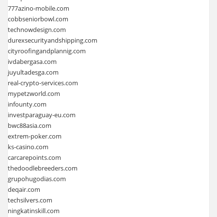
777azino-mobile.com
cobbseniorbowl.com
technowdesign.com
durexsecurityandshipping.com
cityroofingandplannig.com
ivdabergasa.com
juyultadesga.com
real-crypto-services.com
mypetzworld.com
infounty.com
investparaguay-eu.com
bwc88asia.com
extrem-poker.com
ks-casino.com
carcarepoints.com
thedoodlebreeders.com
grupohugodias.com
deqair.com
techsilvers.com
ningkatinskill.com