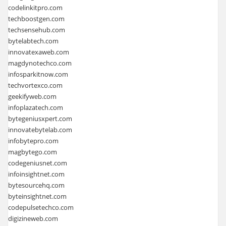
codelinkitpro.com
techboostgen.com
techsensehub.com
bytelabtech.com
innovatexaweb.com
magdynotechco.com
infosparkitnow.com
techvortexco.com
geekifyweb.com
infoplazatech.com
bytegeniusxpert.com
innovatebytelab.com
infobytepro.com
magbytego.com
codegeniusnet.com
infoinsightnet.com
bytesourcehq.com
byteinsightnet.com
codepulsetechco.com
digizineweb.com