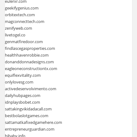
eulerxr.com
geekifygenius.com
orbitextech.com
magconnecttech.com
zenifyweb.com
livetogel.co
genmatfiredoor.com
findlascegasproperties.com
healthhavenrobbie.com
donanddonnadesigns.com
eagleoneconstructiontx.com
equiflexvitality.com
onlylovesg.com
activedesenvolvimento.com
dailyhubpages.com
idnplaysbobet.com
sattakingvikidadacall.com
bestbolaslotgames.com
sattamatkafixedgamehere.com
entrepreneurguardian.com
hibaby.info