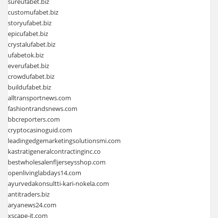
sureufabet.biz
customufabet.biz
storyufabet.biz
epicufabet.biz
crystalufabet.biz
ufabetok.biz
everufabet.biz
crowdufabet.biz
buildufabet.biz
alltransportnews.com
fashiontrandsnews.com
bbcreporters.com
cryptocasinoguid.com
leadingedgemarketingsolutionsmi.com
kastratigeneralcontractinginc.co
bestwholesalenfljerseysshop.com
openlivinglabdays14.com
ayurvedakonsultti-kari-nokela.com
antitraders.biz
aryanews24.com
xscape-it.com