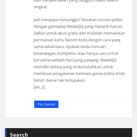
dan menjadi lawan yang tangguh dalam waktu
singkat.
Jadi mengapa menunggu? Rasakan sensasi poker
dengan gameplay WedeQQ yang menarik hari ini.
Daftar untuk akun gratis dan mulailah memainkan
permainan kartu favorit Anda dengan cara yang
sama sekali baru. Apakah Anda mencari
kesenangan, kompetisi, atau hanya cara untuk
bersantai setelah hari yang panjang, WedeQQ
memiliki semua yang Anda butuhkan untuk
membuat pengalaman bermain game online Anda
benar -benar tak terlupakan.
[ad_2]
Pkv Games
Search