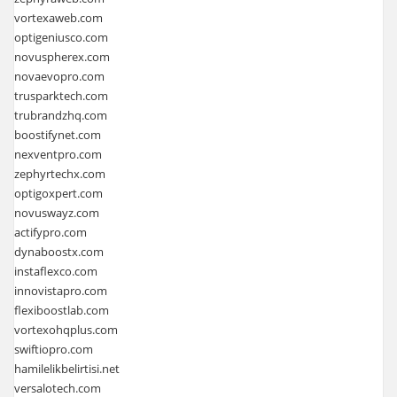
vortexaweb.com
optigeniusco.com
novuspherex.com
novaevopro.com
trusparktech.com
trubrandzhq.com
boostifynet.com
nexventpro.com
zephyrtechx.com
optigoxpert.com
novuswayz.com
actifypro.com
dynaboostx.com
instaflexco.com
innovistapro.com
flexiboostlab.com
vortexohqplus.com
swiftiopro.com
hamilelikbelirtisi.net
versalotech.com