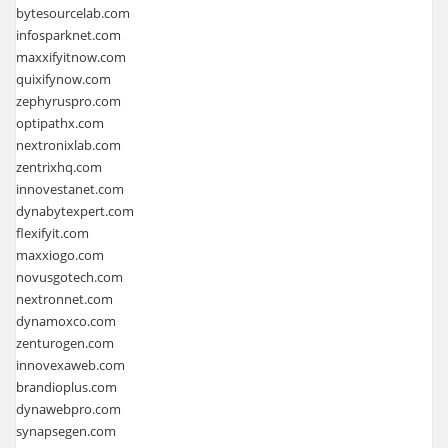
bytesourcelab.com
infosparknet.com
maxxifyitnow.com
quixifynow.com
zephyruspro.com
optipathx.com
nextronixlab.com
zentrixhq.com
innovestanet.com
dynabytexpert.com
flexifyit.com
maxxiogo.com
novusgotech.com
nextronnet.com
dynamoxco.com
zenturogen.com
innovexaweb.com
brandioplus.com
dynawebpro.com
synapsegen.com