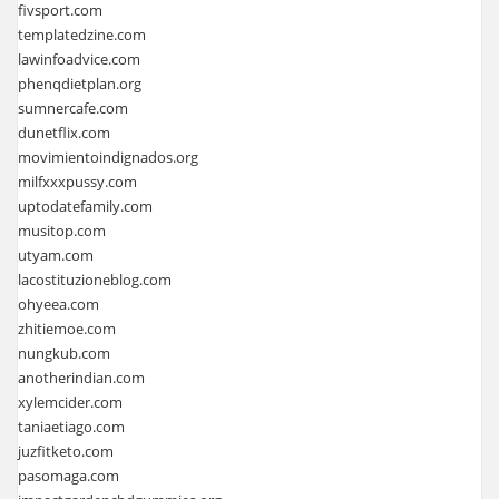
fivsport.com
templatedzine.com
lawinfoadvice.com
phenqdietplan.org
sumnercafe.com
dunetflix.com
movimientoindignados.org
milfxxxpussy.com
uptodatefamily.com
musitop.com
utyam.com
lacostituzioneblog.com
ohyeea.com
zhitiemoe.com
nungkub.com
anotherindian.com
xylemcider.com
taniaetiago.com
juzfitketo.com
pasomaga.com