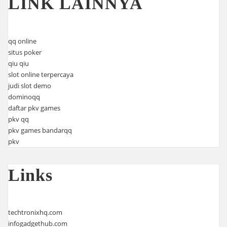
LINK LAINNYA
qq online
situs poker
qiu qiu
slot online terpercaya
judi slot demo
dominoqq
daftar pkv games
pkv qq
pkv games bandarqq
pkv
Links
techtronixhq.com
infogadgethub.com