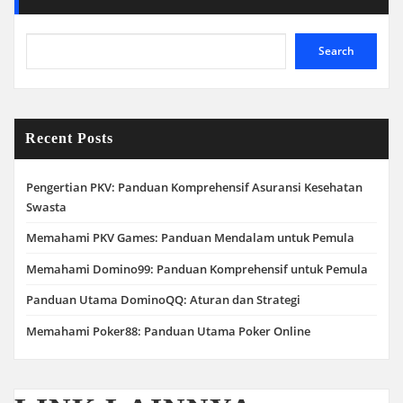
Search
Recent Posts
Pengertian PKV: Panduan Komprehensif Asuransi Kesehatan
Swasta
Memahami PKV Games: Panduan Mendalam untuk Pemula
Memahami Domino99: Panduan Komprehensif untuk Pemula
Panduan Utama DominoQQ: Aturan dan Strategi
Memahami Poker88: Panduan Utama Poker Online