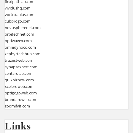
flexipathlab.com
vividushq.com
vortexaplus.com
cubixiogo.com
novuspherenet.com
orbitechnet.com
optiwavex.com
omnidynoco.com
zephyrtechhub.com
truzestweb.com
synapsexpert.com
zentarolab.com
quikbiznow.com
xceleroweb.com
optigogoweb.com
brandaroweb.com
zoomifyit.com
Links