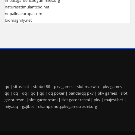
impactgardencbdgummies.org
naturesstimulantcbd.net
nopalinaeuropa.com
biomagnify.net
qq
|
situs slot
|
sbobet88
|
pkv games
|
slot maxwin
|
pkv games
|
qq
|
qq
|
qq
|
qq
|
qq
|
qq poker
|
bandarqq pkv
|
pkv games
|
slot
gacor resmi
|
slot gacor resmi
|
slot gacor resmi
|
pkv
|
majestibet
|
miyaqq
|
gajibet
|
championqq.pkvgamesresmi.org