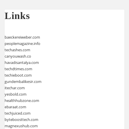
Links
baeckereiweber.com
peoplemagazine.info
techashes.com
canyouwash.co
havadisantalya.com
techdtimes.com
techieboot.com
gundembalikesir.com
itechar.com
yesbold.com
healthhubzone.com
ebaraat.com
techjuiced.com
byteboosttech.com
magnexushub.com