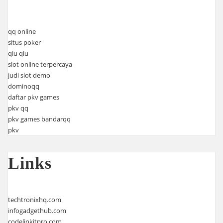
qq online
situs poker
qiu qiu
slot online terpercaya
judi slot demo
dominoqq
daftar pkv games
pkv qq
pkv games bandarqq
pkv
Links
techtronixhq.com
infogadgethub.com
codelinkitpro.com