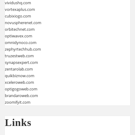
vividushq.com
vortexaplus.com
cubixiogo.com
novuspherenet.com
orbitechnet.com
optiwavex.com
omnidynoco.com
zephyrtechhub.com
truzestweb.com
synapsexpert.com
zentarolab.com
quikbiznow.com
xceleroweb.com
optigogoweb.com
brandaroweb.com
zoomifyit.com
Links