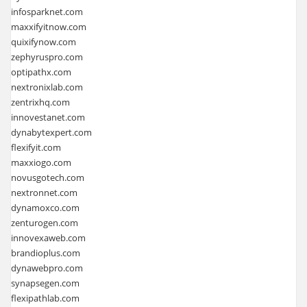
infosparknet.com
maxxifyitnow.com
quixifynow.com
zephyruspro.com
optipathx.com
nextronixlab.com
zentrixhq.com
innovestanet.com
dynabytexpert.com
flexifyit.com
maxxiogo.com
novusgotech.com
nextronnet.com
dynamoxco.com
zenturogen.com
innovexaweb.com
brandioplus.com
dynawebpro.com
synapsegen.com
flexipathlab.com