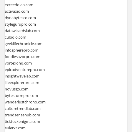
exceedolab.com
activaxio.com
dynabytesco.com
stylegurupro.com
datawizardslab.com
cubiqio.com
geeklifechronicle.com
infospherepro.com
foodiesavorpro.com
vortexohq.com
epicadventurepro.com
insightwavelab.com
lifeexplorerpro.com
novusgo.com
bytestormpro.com
wanderlustchrono.com
culturetrendlab.com
trendsensehub.com
ticktockenigma.com
eulerxr.com