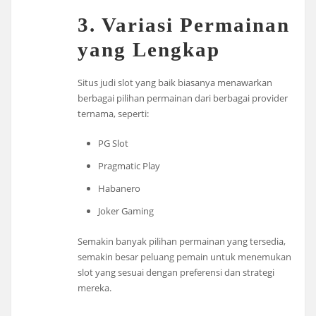
3. Variasi Permainan
yang Lengkap
Situs judi slot yang baik biasanya menawarkan
berbagai pilihan permainan dari berbagai provider
ternama, seperti:
PG Slot
Pragmatic Play
Habanero
Joker Gaming
Semakin banyak pilihan permainan yang tersedia,
semakin besar peluang pemain untuk menemukan
slot yang sesuai dengan preferensi dan strategi
mereka.