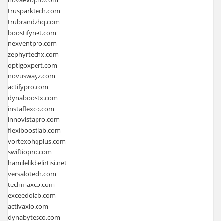
trusparktech.com
trubrandzhq.com
boostifynet.com
nexventpro.com
zephyrtechx.com
optigoxpert.com
novuswayz.com
actifypro.com
dynaboostx.com
instaflexco.com
innovistapro.com
flexiboostlab.com
vortexohqplus.com
swiftiopro.com
hamilelikbelirtisi.net
versalotech.com
techmaxco.com
exceedolab.com
activaxio.com
dynabytesco.com