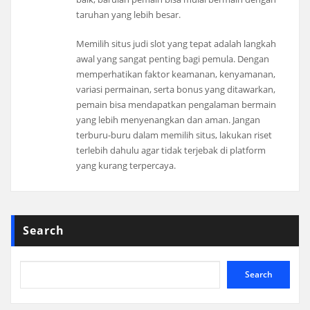
taruhan yang lebih besar.
Memilih situs judi slot yang tepat adalah langkah
awal yang sangat penting bagi pemula. Dengan
memperhatikan faktor keamanan, kenyamanan,
variasi permainan, serta bonus yang ditawarkan,
pemain bisa mendapatkan pengalaman bermain
yang lebih menyenangkan dan aman. Jangan
terburu-buru dalam memilih situs, lakukan riset
terlebih dahulu agar tidak terjebak di platform
yang kurang terpercaya.
Search
Search