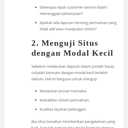
Seberapa cepat customer service dalam
menanggapi pertanyaan?
Apakah ada laporan tentang permainan yang
tidak adil atau manipulasi sistem?
2. Menguji Situs
dengan Modal Kecil
Sebelum melakukan deposit dalam jumlah besar,
cobalah bermain dengan modal kecil terlebih
dahulu. Hal ini berguna untuk menguji:
Kecepatan proses transaksi.
Kestabilan sistem permainan.
Kualitas layanan pelanggan.
Jika situs tersebut memberikan pengalaman yang
baik, barulah pemain bisa mulai bermain dengan