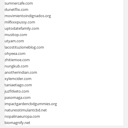
sumnercafe.com
dunetflix.com
movimientoindignados.org
milfxxxpussy.com
uptodatefamily.com
musitop.com
utyam.com
lacostituzioneblog.com
ohyeea.com
zhitiemoe.com
nungkub.com
anotherindian.com
xylemcider.com
taniaetiago.com
juzfitketo.com
pasomaga.com
impactgardencbdgummies.org
naturesstimulantcbd.net
nopalinaeuropa.com
biomagnify.net