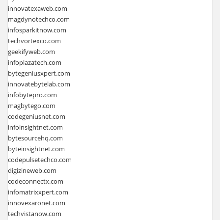
innovatexaweb.com
magdynotechco.com
infosparkitnow.com
techvortexco.com
geekifyweb.com
infoplazatech.com
bytegeniusxpert.com
innovatebytelab.com
infobytepro.com
magbytego.com
codegeniusnet.com
infoinsightnet.com
bytesourcehq.com
byteinsightnet.com
codepulsetechco.com
digizineweb.com
codeconnectx.com
infomatrixxpert.com
innovexaronet.com
techvistanow.com