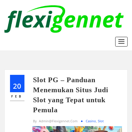
Skip
to
content
Slot PG – Panduan
20
Menemukan Situs Judi
FEB
Slot yang Tepat untuk
Pemula
By
Admin@flexigennet.com
Casino
,
Slot