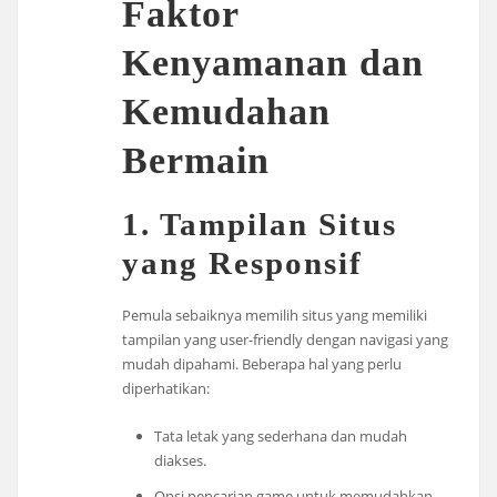
Faktor
Kenyamanan dan
Kemudahan
Bermain
1. Tampilan Situs
yang Responsif
Pemula sebaiknya memilih situs yang memiliki
tampilan yang user-friendly dengan navigasi yang
mudah dipahami. Beberapa hal yang perlu
diperhatikan:
Tata letak yang sederhana dan mudah
diakses.
Opsi pencarian game untuk memudahkan