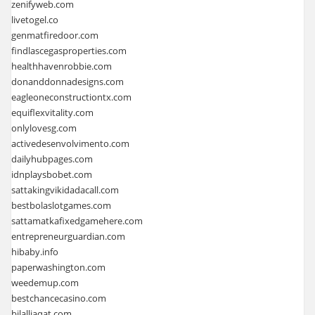
zenifyweb.com
livetogel.co
genmatfiredoor.com
findlascegasproperties.com
healthhavenrobbie.com
donanddonnadesigns.com
eagleoneconstructiontx.com
equiflexvitality.com
onlylovesg.com
activedesenvolvimento.com
dailyhubpages.com
idnplaysbobet.com
sattakingvikidadacall.com
bestbolaslotgames.com
sattamatkafixedgamehere.com
entrepreneurguardian.com
hibaby.info
paperwashington.com
weedemup.com
bestchancecasino.com
bilalliaqat.com