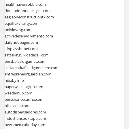
healthhavenrobbie.com
donanddonnadesigns.com
eagleoneconstructiontx.com
equiflexvitality.com
onlylovesg.com
activedesenvolvimento.com
dailyhubpages.com
idnplaysbobet.com
sattakingvikidadacall.com
bestbolaslotgames.com
sattamatkafixedgamehere.com
entrepreneurguardian.com
hibaby.info
paperwashington.com
weedemup.com
bestchancecasino.com
bilalliaqat.com
autodispensadores.com
inductioncooktopp.com
newsmedicaltoday.com