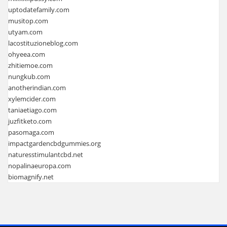
uptodatefamily.com
musitop.com
utyam.com
lacostituzioneblog.com
ohyeea.com
zhitiemoe.com
nungkub.com
anotherindian.com
xylemcider.com
taniaetiago.com
juzfitketo.com
pasomaga.com
impactgardencbdgummies.org
naturesstimulantcbd.net
nopalinaeuropa.com
biomagnify.net