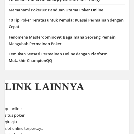
Memahami Poker88: Panduan Utama Poker Online
10 Tip Poker Teratas untuk Pemula: Kuasai Permainan dengan
Cepat
Fenomena Masterdomino99: Bagaimana Seorang Pemain
Mengubah Permainan Poker
Temukan Sensasi Permainan Online dengan Platform
Mutakhir ChampionQQ
LINK LAINNYA
qq online
situs poker
qiu qiu
slot online terpercaya