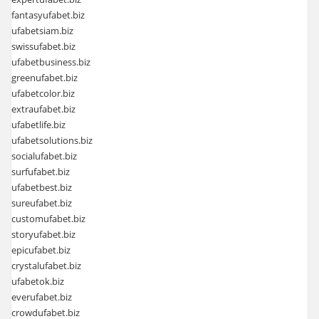
fantasyufabet.biz
ufabetsiam.biz
swissufabet.biz
ufabetbusiness.biz
greenufabet.biz
ufabetcolor.biz
extraufabet.biz
ufabetlife.biz
ufabetsolutions.biz
socialufabet.biz
surfufabet.biz
ufabetbest.biz
sureufabet.biz
customufabet.biz
storyufabet.biz
epicufabet.biz
crystalufabet.biz
ufabetok.biz
everufabet.biz
crowdufabet.biz