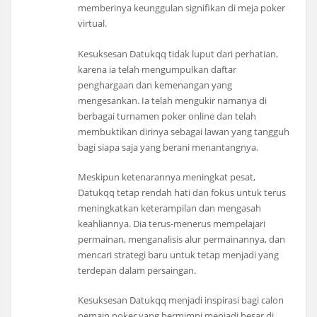
memberinya keunggulan signifikan di meja poker
virtual.
Kesuksesan Datukqq tidak luput dari perhatian,
karena ia telah mengumpulkan daftar
penghargaan dan kemenangan yang
mengesankan. Ia telah mengukir namanya di
berbagai turnamen poker online dan telah
membuktikan dirinya sebagai lawan yang tangguh
bagi siapa saja yang berani menantangnya.
Meskipun ketenarannya meningkat pesat,
Datukqq tetap rendah hati dan fokus untuk terus
meningkatkan keterampilan dan mengasah
keahliannya. Dia terus-menerus mempelajari
permainan, menganalisis alur permainannya, dan
mencari strategi baru untuk tetap menjadi yang
terdepan dalam persaingan.
Kesuksesan Datukqq menjadi inspirasi bagi calon
pemain poker yang bermimpi menjadi besar di