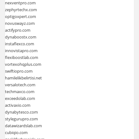
nexventpro.com
zephyrtechx.com
optigoxpert.com
novuswayz.com
actifypro.com
dynaboostx.com
instaflexco.com
innovistapro.com
flexiboostlab.com
vortexohqplus.com
swiftiopro.com
hamilelikbelirtisi.net
versalotech.com
techmaxco.com
exceedolab.com
activaxio.com
dynabytesco.com
stylegurupro.com
datawizardslab.com
cubiqio.com