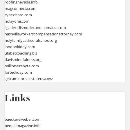
roofingnevada.info
magconnectx.com
synexispro.com
holayomi.com
ligadeciclismodecundinamarca.com
nashvilleworkerscompensationattorney.com
holyfamilycathedralschool.org
londonkiddy.com
ufabetcoaching.biz
davismindfulness.org
millionairebyte.com
fortechday.com
getcaminorealestateusa.xyz
Links
baeckereiweber.com
peoplemagazine.info