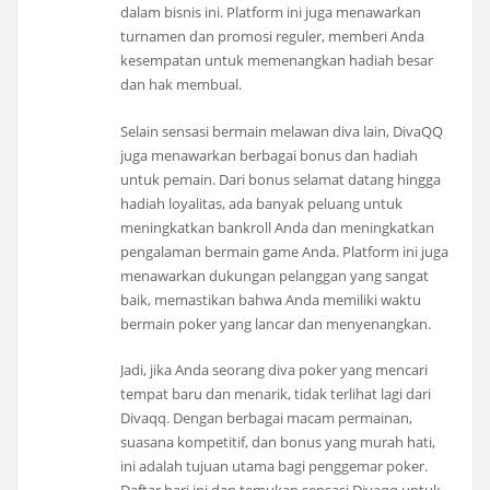
dalam bisnis ini. Platform ini juga menawarkan
turnamen dan promosi reguler, memberi Anda
kesempatan untuk memenangkan hadiah besar
dan hak membual.
Selain sensasi bermain melawan diva lain, DivaQQ
juga menawarkan berbagai bonus dan hadiah
untuk pemain. Dari bonus selamat datang hingga
hadiah loyalitas, ada banyak peluang untuk
meningkatkan bankroll Anda dan meningkatkan
pengalaman bermain game Anda. Platform ini juga
menawarkan dukungan pelanggan yang sangat
baik, memastikan bahwa Anda memiliki waktu
bermain poker yang lancar dan menyenangkan.
Jadi, jika Anda seorang diva poker yang mencari
tempat baru dan menarik, tidak terlihat lagi dari
Divaqq. Dengan berbagai macam permainan,
suasana kompetitif, dan bonus yang murah hati,
ini adalah tujuan utama bagi penggemar poker.