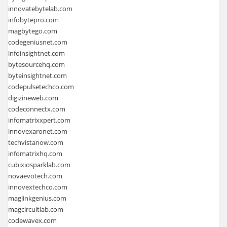
innovatebytelab.com
infobytepro.com
magbytego.com
codegeniusnet.com
infoinsightnet.com
bytesourcehq.com
byteinsightnet.com
codepulsetechco.com
digizineweb.com
codeconnectx.com
infomatrixxpert.com
innovexaronet.com
techvistanow.com
infomatrixhq.com
cubixiosparklab.com
novaevotech.com
innovextechco.com
maglinkgenius.com
magcircuitlab.com
codewavex.com