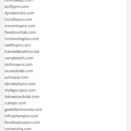
actifypro.com
dynaboostx.com
instaflexco.com
innovistapro.com
flexiboostlab.com
vortexohqplus.com
swiftiopro.com
hamilelikbelirtisi.net
versalotech.com
techmaxco.com
exceedolab.com
activaxio.com
dynabytesco.com
stylegurupro.com
datawizardslab.com
cubiqio.com
geeklifechronicle.com
infospherepro.com
foodiesavorpro.com
vortexohq.com