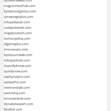
byteverseweb.com
magconnecthub.com
byteboostgenius.com
synapsegoplus.com
infopedianet.com
codepulsenet.com
magdynotech.com
techscopehq.com
digizineplus.com
innovexaro.com
bytesourcelab.com
infosparknet.com
maxxifyitnow.com
quixifynow.com
zephyruspro.com
optipathx.com
nextronixlab.com
zentrixhq.com
innovestanet.com
dynabytexpert.com
flexifyit.com