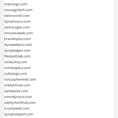
maxxiogo.com
novusgotech.com
nextronnet.com
dynamoxco.com
zenturogen.com
innovexaweb.com
brandioplus.com
dynawebpro.com
synapsegen.com
flexipathlab.com
vividushq.com
vortexaplus.com
cubixiogo.com
novuspherenet.com
orbitechnet.com
optiwavex.com
omnidynoco.com
zephyrtechhub.com
truzestweb.com
synapsexpert.com