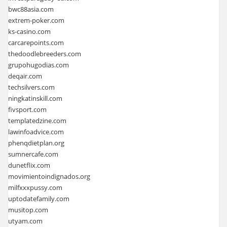
bwc88asia.com
extrem-poker.com
ks-casino.com
carcarepoints.com
thedoodlebreeders.com
grupohugodias.com
deqair.com
techsilvers.com
ningkatinskill.com
fivsport.com
templatedzine.com
lawinfoadvice.com
phenqdietplan.org
sumnercafe.com
dunetflix.com
movimientoindignados.org
milfxxxpussy.com
uptodatefamily.com
musitop.com
utyam.com