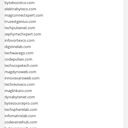
byteboostco.com
elektrabyteco.com
magconnectxpert.com
truzestgenius.com
techpulsenet.com
zephyrtechxpert.com
infovortexco.com
digizinelab.com
techwavego.com
codepulsex.com
techscopetech.com
magdynoweb.com
innovexaroweb.com
techreviveco.com
maglinkaro.com
dynabytenet.com
bytesourcepro.com
techspherelab.com
infomatrixlab.com
codeversehub.com