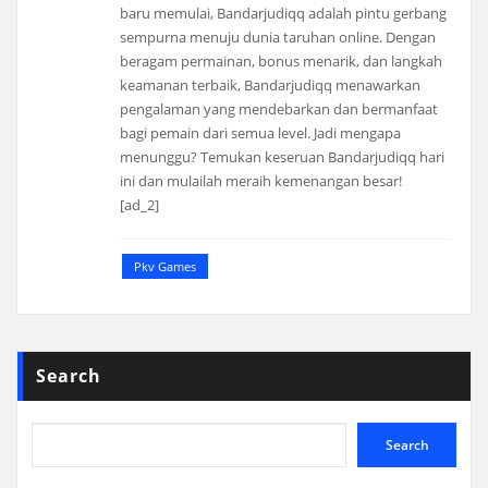
baru memulai, Bandarjudiqq adalah pintu gerbang
sempurna menuju dunia taruhan online. Dengan
beragam permainan, bonus menarik, dan langkah
keamanan terbaik, Bandarjudiqq menawarkan
pengalaman yang mendebarkan dan bermanfaat
bagi pemain dari semua level. Jadi mengapa
menunggu? Temukan keseruan Bandarjudiqq hari
ini dan mulailah meraih kemenangan besar!
[ad_2]
Pkv Games
Search
Search