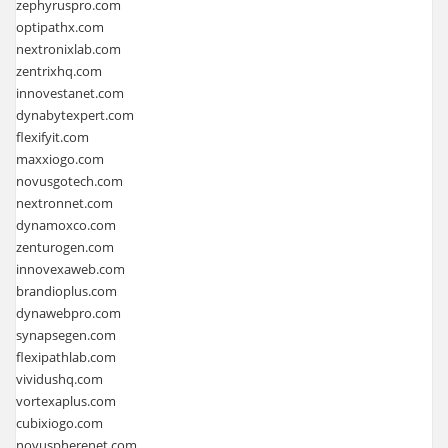
zephyruspro.com
optipathx.com
nextronixlab.com
zentrixhq.com
innovestanet.com
dynabytexpert.com
flexifyit.com
maxxiogo.com
novusgotech.com
nextronnet.com
dynamoxco.com
zenturogen.com
innovexaweb.com
brandioplus.com
dynawebpro.com
synapsegen.com
flexipathlab.com
vividushq.com
vortexaplus.com
cubixiogo.com
novuspherenet.com