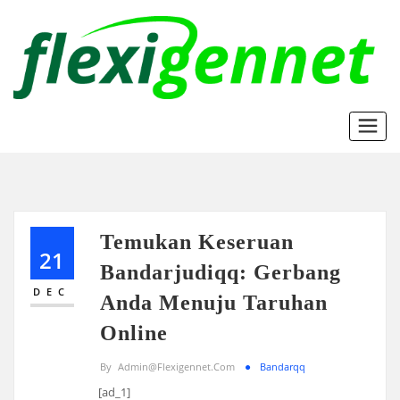
Skip
to
content
Temukan Keseruan
21
Bandarjudiqq: Gerbang
DEC
Anda Menuju Taruhan
Online
By
Admin@flexigennet.com
Bandarqq
[ad_1]