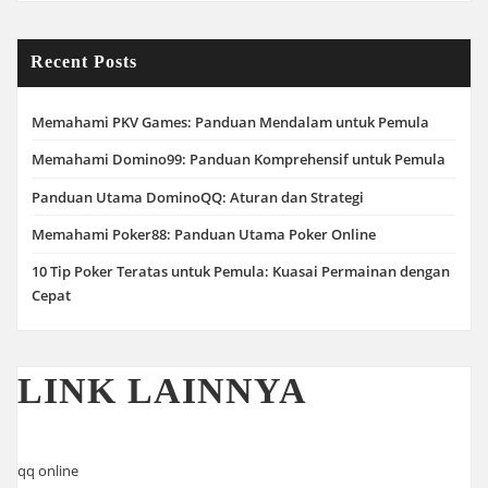
Recent Posts
Memahami PKV Games: Panduan Mendalam untuk Pemula
Memahami Domino99: Panduan Komprehensif untuk Pemula
Panduan Utama DominoQQ: Aturan dan Strategi
Memahami Poker88: Panduan Utama Poker Online
10 Tip Poker Teratas untuk Pemula: Kuasai Permainan dengan
Cepat
LINK LAINNYA
qq online