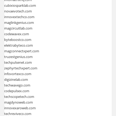
cubixiosparklab.com
novaevotech.com
innovextechco.com
maglinkgenius.com
magcircuitlab.com
codewavex.com
byteboostco.com
elektrabyteco.com
magconnectxpert.com
truzestgenius.com
techpulsenet.com
zephyrtechxpert.com
infovortexco.com
digizinelab.com
techwavego.com
codepulsex.com
techscopetech.com
magdynoweb.com
innovexaroweb.com
techreviveco.com