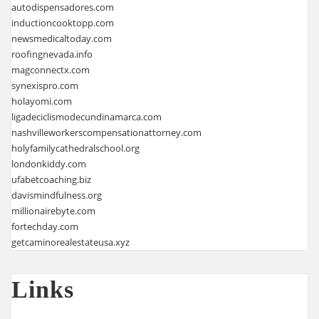
autodispensadores.com
inductioncooktopp.com
newsmedicaltoday.com
roofingnevada.info
magconnectx.com
synexispro.com
holayomi.com
ligadeciclismodecundinamarca.com
nashvilleworkerscompensationattorney.com
holyfamilycathedralschool.org
londonkiddy.com
ufabetcoaching.biz
davismindfulness.org
millionairebyte.com
fortechday.com
getcaminorealestateusa.xyz
Links