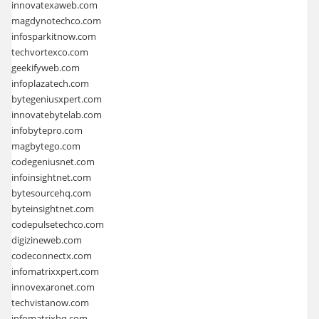
innovatexaweb.com
magdynotechco.com
infosparkitnow.com
techvortexco.com
geekifyweb.com
infoplazatech.com
bytegeniusxpert.com
innovatebytelab.com
infobytepro.com
magbytego.com
codegeniusnet.com
infoinsightnet.com
bytesourcehq.com
byteinsightnet.com
codepulsetechco.com
digizineweb.com
codeconnectx.com
infomatrixxpert.com
innovexaronet.com
techvistanow.com
infomatrixhq.com