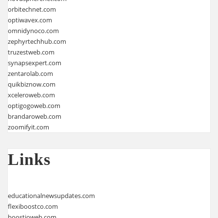
orbitechnet.com
optiwavex.com
omnidynoco.com
zephyrtechhub.com
truzestweb.com
synapsexpert.com
zentarolab.com
quikbiznow.com
xceleroweb.com
optigogoweb.com
brandaroweb.com
zoomifyit.com
Links
educationalnewsupdates.com
flexiboostco.com
boostioweb.com