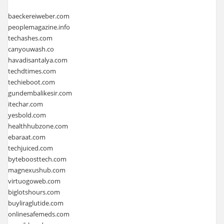
baeckereiweber.com
peoplemagazine.info
techashes.com
canyouwash.co
havadisantalya.com
techdtimes.com
techieboot.com
gundembalikesir.com
itechar.com
yesbold.com
healthhubzone.com
ebaraat.com
techjuiced.com
byteboosttech.com
magnexushub.com
virtuogoweb.com
biglotshours.com
buyliraglutide.com
onlinesafemeds.com