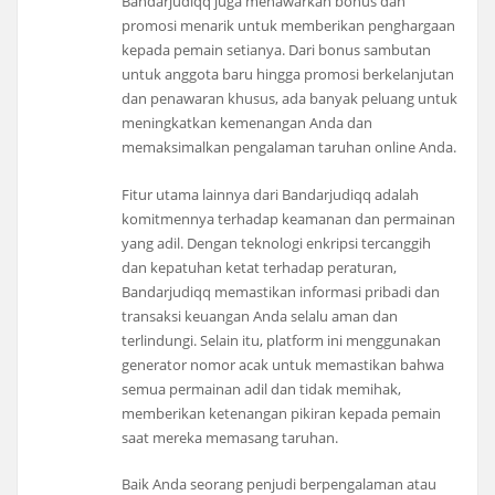
Bandarjudiqq juga menawarkan bonus dan
promosi menarik untuk memberikan penghargaan
kepada pemain setianya. Dari bonus sambutan
untuk anggota baru hingga promosi berkelanjutan
dan penawaran khusus, ada banyak peluang untuk
meningkatkan kemenangan Anda dan
memaksimalkan pengalaman taruhan online Anda.
Fitur utama lainnya dari Bandarjudiqq adalah
komitmennya terhadap keamanan dan permainan
yang adil. Dengan teknologi enkripsi tercanggih
dan kepatuhan ketat terhadap peraturan,
Bandarjudiqq memastikan informasi pribadi dan
transaksi keuangan Anda selalu aman dan
terlindungi. Selain itu, platform ini menggunakan
generator nomor acak untuk memastikan bahwa
semua permainan adil dan tidak memihak,
memberikan ketenangan pikiran kepada pemain
saat mereka memasang taruhan.
Baik Anda seorang penjudi berpengalaman atau