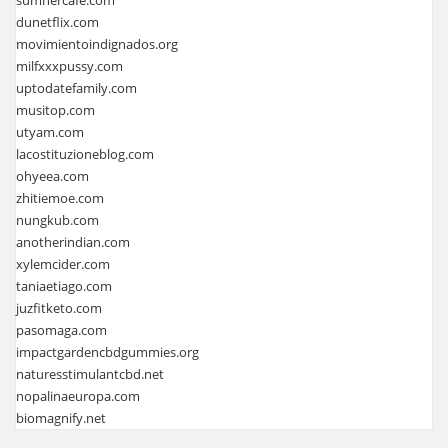
sumnercafe.com
dunetflix.com
movimientoindignados.org
milfxxxpussy.com
uptodatefamily.com
musitop.com
utyam.com
lacostituzioneblog.com
ohyeea.com
zhitiemoe.com
nungkub.com
anotherindian.com
xylemcider.com
taniaetiago.com
juzfitketo.com
pasomaga.com
impactgardencbdgummies.org
naturesstimulantcbd.net
nopalinaeuropa.com
biomagnify.net