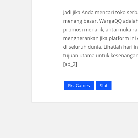
Jadi jika Anda mencari toko ser
menang besar, WargaQQ adalah
promosi menarik, antarmuka ra
mengherankan jika platform ini
di seluruh dunia. Lihatlah hari
tujuan utama untuk kesenangan
[ad_2]
Pkv Games
Slot