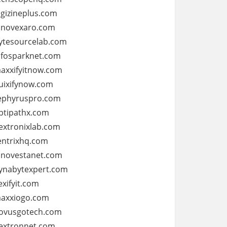
igizineplus.com
nnovexaro.com
ytesourcelab.com
nfosparknet.com
axxifyitnow.com
uixifynow.com
ephyruspro.com
ptipathx.com
extronixlab.com
entrixhq.com
nnovestanet.com
ynabytexpert.com
lexifyit.com
axxiogo.com
ovusgotech.com
extronnet.com