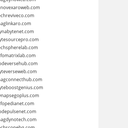
nnovexaroweb.com
echreviveco.com
aglinkaro.com
ynabytenet.com
ytesourcepro.com
echspherelab.com
nfomatrixlab.com
odeversehub.com
yteverseweb.com
agconnecthub.com
yteboostgenius.com
ynapsegoplus.com
nfopedianet.com
odepulsenet.com
agdynotech.com
echscopehq.com