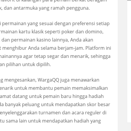
k, dan antarmuka yang ramah pengguna.
ermainan yang sesuai dengan preferensi setiap
mainan kartu klasik seperti poker dan domino,
t dan permainan kasino lainnya, Anda akan
menghibur Anda selama berjam-jam. Platform ini
ainannya agar tetap segar dan menarik, sehingga
 pilihan untuk dipilih.
yang mengesankan, WargaQQ juga menawarkan
menarik untuk membantu pemain memaksimalkan
amat datang untuk pemain baru hingga hadiah
ada banyak peluang untuk mendapatkan skor besar
menyelenggarakan turnamen dan acara reguler di
tu sama lain untuk mendapatkan hadiah yang