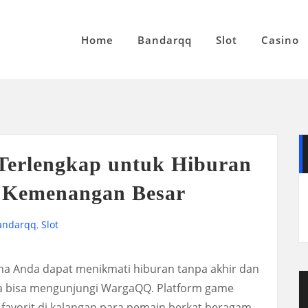
Home
Bandarqq
Slot
Casino
erlengkap untuk Hiburan
 Kemenangan Besar
andarqq
,
Slot
na Anda dapat menikmati hiburan tanpa akhir dan
a bisa mengunjungi WargaQQ. Platform game
 favorit di kalangan para pemain berkat beragam