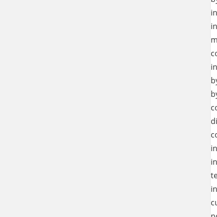
i
i
m
c
i
b
b
c
d
c
i
i
t
i
c
n